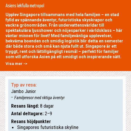
Asiens lekfulla metropol
Upplev Singapore tillsammans med hela familjen – en stad
fylld av spännande äventyr, futuristiska skyskrapor och
vackra grönområden. Från undervattensvärldar till
spektakulära ljusshower och nöjesparker i världsklass – här
väntar minnen för livet! Med familjevänliga upplevelser,
bekväma boenden och smidig logistik blir detta en semester
där både stora och små kan njuta fullt ut. Singapore är ett
tryggt, rent och lättillgängligt resmål – perfekt för familjer
som vill utforska Asien på ett smidigt och inspirerande sätt.
Visa mer ->
Typ av resa:
Jambo Junior
Familjeresor med riktiga äventyr
Resans längd:
8 dagar
Antal deltagare:
2–9
Resans höjdpunkter
Singapores futuristiska skyline