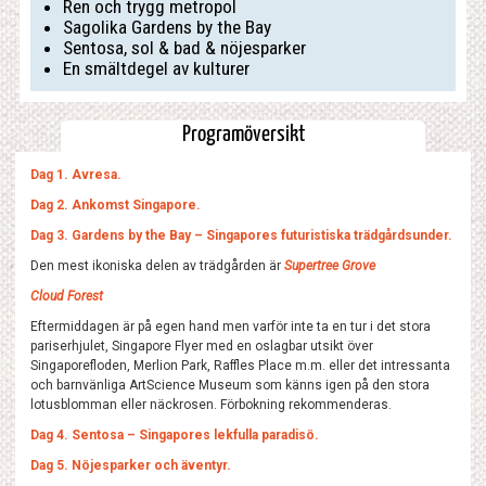
Ren och trygg metropol
Sagolika Gardens by the Bay
Sentosa, sol & bad & nöjesparker
En smältdegel av kulturer
Programöversikt
Dag 1. Avresa.
Dag 2. Ankomst Singapore.
Dag 3. Gardens by the Bay – Singapores futuristiska trädgårdsunder.
Den mest ikoniska delen av trädgården är
Supertree Grove
Cloud Forest
Eftermiddagen är på egen hand men varför inte ta en tur i det stora
pariserhjulet, Singapore Flyer med en oslagbar utsikt över
Singaporefloden, Merlion Park, Raffles Place m.m. eller det intressanta
och barnvänliga ArtScience Museum som känns igen på den stora
lotusblomman eller näckrosen. Förbokning rekommenderas.
Dag 4. Sentosa – Singapores lekfulla paradisö.
Dag 5. Nöjesparker och äventyr.