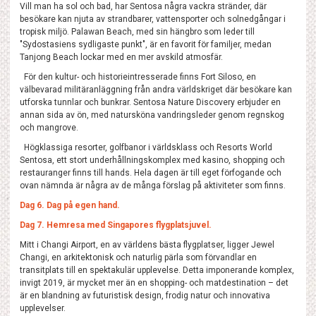
Vill man ha sol och bad, har Sentosa några vackra stränder, där
besökare kan njuta av strandbarer, vattensporter och solnedgångar i
tropisk miljö. Palawan Beach, med sin hängbro som leder till
"Sydostasiens sydligaste punkt", är en favorit för familjer, medan
Tanjong Beach lockar med en mer avskild atmosfär.
För den kultur- och historieintresserade finns Fort Siloso, en
välbevarad militäranläggning från andra världskriget där besökare kan
utforska tunnlar och bunkrar. Sentosa Nature Discovery erbjuder en
annan sida av ön, med natursköna vandringsleder genom regnskog
och mangrove.
Högklassiga resorter, golfbanor i världsklass och Resorts World
Sentosa, ett stort underhållningskomplex med kasino, shopping och
restauranger finns till hands. Hela dagen är till eget förfogande och
ovan nämnda är några av de många förslag på aktiviteter som finns.
Dag 6. Dag på egen hand.
Dag 7. Hemresa med Singapores flygplatsjuvel.
Mitt i Changi Airport, en av världens bästa flygplatser, ligger Jewel
Changi, en arkitektonisk och naturlig pärla som förvandlar en
transitplats till en spektakulär upplevelse. Detta imponerande komplex,
invigt 2019, är mycket mer än en shopping- och matdestination – det
är en blandning av futuristisk design, frodig natur och innovativa
upplevelser.