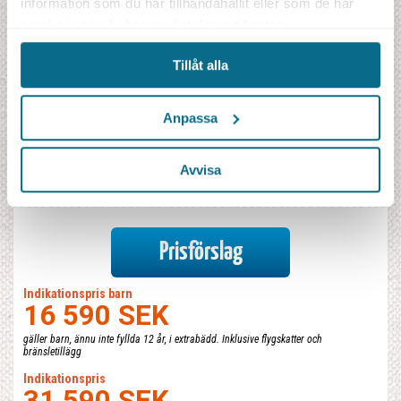
information som du har tillhandahållit eller som de har
Fullständigt program
samlat in när du har använt deras tjänster.
Boende
Tillåt alla
Fakta
Anpassa
Kombinationer
Prisblad
Avvisa
Prisförslag
Indikationspris barn
16 590 SEK
gäller barn, ännu inte fyllda 12 år, i extrabädd. Inklusive flygskatter och
bränsletillägg
Indikationspris
31 590 SEK