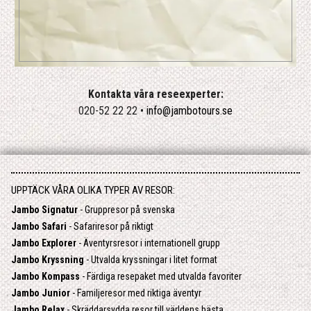
Kontakta våra reseexperter:
020-52 22 22 •
info@jambotours.se
UPPTÄCK VÅRA OLIKA TYPER AV RESOR:
Jambo Signatur
- Gruppresor på svenska
Jambo Safari
- Safariresor på riktigt
Jambo Explorer
- Äventyrsresor i internationell grupp
Jambo Kryssning
- Utvalda kryssningar i litet format
Jambo Kompass
- Färdiga resepaket med utvalda favoriter
Jambo Junior
- Familjeresor med riktiga äventyr
Jambo Relax
- Skräddarsydda resor till världens bästa