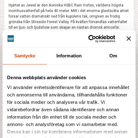
Hjärtat av Jewel är den ikoniska HSBC Rain Vortex, världens högsta
inomhusvattenfall på hela 40 meter. Mitt i det enorma glastäckta atriet
forsar vatten dramatiskt ned från kupolens tak, omgiven av frodig
grönska från Shiseido Forest Valley. På kvällen förvandlas vattenfallet
till en ljus- och ljudshow som skapar en nästan drömsk atmosfär.
The Jewel är också fylld av naturupplevelser, och en av höjdpunkterna
är Canopy Park, en 14 000 kvadratmeter stor nöjeszon på översta
våningen. Här kan besökare utforska Sky Nets, gigantiska nät där man
kan studsa flera meter upp i luften, eller vandra genom dimmiga
Samtycke
Information
Om
gångar i Foggy Bowls. Mirror Maze och Hedge Maze erbjuder
interaktiva labyrinter, medan Canopy Bridge svävar 23 meter över
marken med en glashybridbotten för en hisnande utsikt.
Denna webbplats använder cookies
För shoppingälskare finns här över 280 butiker, från internationella
lyxmärken till lokala favoriter. Matutbudet är lika imponerande, med allt
Vi använder enhetsidentifierare för att anpassa innehållet
från gatustånd med autentiska asiatiska rätter till Michelinklassade
och annonserna till användarna, tillhandahålla funktioner
restauranger. Besökare kan njuta av en klassisk Singapore Sling på
Tiger Street Lab, prova berömda rätter på Shake Shack eller uppleva
för sociala medier och analysera vår trafik. Vi
japanska smaker på Tsuta, världens första Michelinstjärniga
vidarebefordrar även sådana identifierare och annan
ramenrestaurang.
information från din enhet till de sociala medier och
Dag 8. Hemkomst.
annons- och analysföretag som vi samarbetar med.
Dessa kan i sin tur kombinera informationen med annan