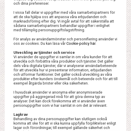
och dina preferenser.
I vissa fall delar vi uppgifter med våra samarbetspartners för
att de ska hjälpa oss att anpassa våra erbjudanden och
marknadsföring efter dig. Vi ingår avtal för att säkerställa att
sådana samarbetspartners behandlar uppgifter i enlighet
med tillämplig personuppgiftslagstiftning.
För analys av användarmönster och personifiering använder vi
oss av cookies. Du kan läsa vår
Cookie-policy här
.
Utveckling av tjänster och service
Vi använder de uppgifter vi samlar in om våra kunder för att
utveckla och förbättra våra produkter och tjänster. Det gäller
dels våra digitala tjänster, där vi analyserar användarbeteende
för att utveckla hur vi presenterar information, erbjudanden
och utformar funktioner. Det gäller också utveckling av våra
produkter efter kunders önskemål och beteende och för att till
exempel åtgärda brister eller öka säkerheten.
I huvudsak använder vi anonyma eller anonymiserade
uppgifter på aggregerad nivå för att göra denna typ av
analyser. Det kan dock förekomma att vi använder även
personuppgifter som vi har samlat in om det är relevant.
Lagkrav
Behandling av dina personuppgifter kan slutligen också
komma att ske för att vi ska kunna uppfylla förpliktelser enligt
lagar och förordningar, till exempel gällande säkerhet och