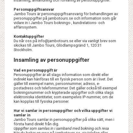
insamling, användning och förvaring av personuppgifter.
Personuppgiftsansvar
Jambo Tours är personuppgiftsansvarig för behandlingen av
personuppgifter på jambotours.se och information som går
vidare in i Jambo Tours boknings-, kundrelations- och
affärssystem.
Kontaktuppgifter
Du når oss på info@jambotours.se eller via vanligt brev som
skickas till Jambo Tours, Glödlampsgränd 1, 120 31
Stockholm.
Insamling av personuppgifter
Vad en personuppgift är
Personuppgifter är all slags information som direkt eller
indirekt kan hänföras till en fysisk person som är i livet. Det
gäller till exempel namn, personnummer, adress, e-
postadress och telefonnummer. Det gäller också till exempel
bokningsnummer och krypterade uppgifter och olika slags
elektroniska identiteter, som exempelvis IP-nummer, om de
kan kopplas till fysiska personer.
Hur vi samlar in personuppgifter och vilka uppgifter vi
samlar in
Jambo Tours samlar in personuppgifter på olika sätt, men i
första hand direkt från dig.
Uppgifter som samlas in i samband med bokning och resa
När du bokar en resa på jambotours.se, via telefon eller