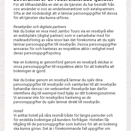
För att tillhandahålla en del av de tjänster du har beställt från
oss använder vi oss av underleverantörer och avtalspartners.
Ofta är det nödvändigt att vi lämnar personuppgifter till dessa
för att tjänsten ska kunna utföras.
Resebyråer och digitala partners
När du bokar en resa med Jambo Tours via en resebyrå eller
en webbplats (digital partner) som vi samarbetar med för
marknadsföring av våra resor kan det förekomma att du själv
lämnar personuppgifter till resebyrån. Dessa personuppgifter
ansvaras för och hanteras av respektive aktör i enlighet med
deras personuppgiftspolicy.
När en bokning är genomförd genom en resebyrå skickar vi
vissa personuppgifter till respektive aktör för att bekräfta att
bokningen är gjord.
När du bokar genom en resebyrå lämnar du själv dina
personuppgifter till resebyrån och samtycker till att resebyrån
behandlar dessa i sin verksamhet. Resebyrån kan därför
identifiera dig till exempel med hjälp av ditt bokningsnummer.
Vi ansvarar inte för resebyråns hantering av de
personuppgifter du själv lämnat direkt till resebyrån.
Hotell
Vi anlitar hotell på våra resmål både för längre perioder och
för enskilda bokningar på kunders förfrågan. Hotellen får
tillgång till de personuppgifter som behövs för att en bokning
ska kunna göras. Det är i förekommande fall uppgifter om