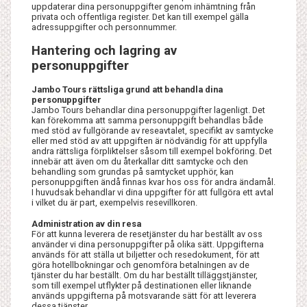
uppdaterar dina personuppgifter genom inhämtning från
privata och offentliga register. Det kan till exempel gälla
adressuppgifter och personnummer.
Hantering och lagring av
personuppgifter
Jambo Tours rättsliga grund att behandla dina
personuppgifter
Jambo Tours behandlar dina personuppgifter lagenligt. Det
kan förekomma att samma personuppgift behandlas både
med stöd av fullgörande av reseavtalet, specifikt av samtycke
eller med stöd av att uppgiften är nödvändig för att uppfylla
andra rättsliga förpliktelser såsom till exempel bokföring. Det
innebär att även om du återkallar ditt samtycke och den
behandling som grundas på samtycket upphör, kan
personuppgiften ändå finnas kvar hos oss för andra ändamål.
I huvudsak behandlar vi dina uppgifter för att fullgöra ett avtal
i vilket du är part, exempelvis resevillkoren.
Administration av din resa
För att kunna leverera de resetjänster du har beställt av oss
använder vi dina personuppgifter på olika sätt. Uppgifterna
används för att ställa ut biljetter och resedokument, för att
göra hotellbokningar och genomföra betalningen av de
tjänster du har beställt. Om du har beställt tilläggstjänster,
som till exempel utflykter på destinationen eller liknande
används uppgifterna på motsvarande sätt för att leverera
dessa tjänster.