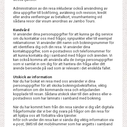
Administration av din resa inkluderar också användning av
dina uppgifter till bokföring, avräkning och revision, kredit
eller andra verifieringar av betalkort, visumhantering vid
sådana resor där visum anordnas av Jambo Tours.
Kundvård
Vi använder dina personuppgifter för att kunna ge dig service
om du kontaktar oss med frågor, synpunkter eller till exempel
reklamationer. Vi använder ditt namn och bokningsnummer för
att identifiera dig och din resa. Vi använder dina
kontaktuppgifter, som e-postadress och telefonnummer för
att kunna kontakta dig i samband med frågor och ärenden. Vi
kan också komma att använda alla de övriga personuppgifter
som vi samlat in om dig för att hantera din fråga eller ditt
ärende beroende på vad som är relevant i det enskilda fallet.
Utskick av information
När du har bokat en resa med oss använder vi dina
personuppgifter för att skicka bokningsbekräftelse, viktig
information om din kommande resa och erbjudanden
kopplade till resan. Sådana utskick sker till den adress eller e-
postadress som har lämnats i samband med bokning.
När du har kommit hem från din resa sänder vi dig vårt digitala
frågeformulär där vi ber dig svara på frågor om din resa för
att hjälpa oss att förbättra våra tjänster.
Inför och under din resa kan vi sända dig viktig information via
e-post, SMS till det mobilnummer som har angetts i samband