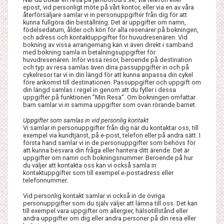
epost, vid personligt möte på vårt kontor, eller via en av våra
återförsäljare samlar vi in personuppgifter från dig för att
kunna fullgöra din beställning. Det är uppgifter om namn,
födelsedatum, ålder och kön för alla resenärer på bokningen,
och adress och kontaktuppgifter för huvudresenären. Vid
bokning av vissa arrangemang kan vi även direkt i samband
med bokning samla in betalningsuppgifter för
huvudresenären. Inför vissa resor, beroende på destination
och typ av resa samlas även dina passuppgifter in och på
cykelresor tar vi in din längd för att kunna anpassa din cykel
före ankomst till destinationen. Passuppgifter och uppgift om
din längd samlas i regel in genom att du fyller i dessa
uppgifter på funktionen ”Min Resa”. Om bokningen omfattar
barn samlar vi in samma uppgifter som ovan rörande barnet.
Uppgifter som samlas in vid personlig kontakt
Vi samlar in personuppgifter från dig när du kontaktar oss, till
exempel via kundtjänst, på e-post, telefon eller på andra sätt. I
första hand samlar vi in de personuppgifter som behövs för
att kunna besvara din fråga eller hantera ditt ärende. Det är
uppgifter om namn och bokningsnummer. Beroende på hur
du väljer att kontakta oss kan vi också samla in
kontaktuppgifter som till exempel e-postadress eller
telefonnummer.
Vid personlig kontakt samlar vi också in de övriga
personuppgifter som du själv väljer att lämna till oss. Det kan
till exempel vara uppgifter om allergier, hälsotillstånd eller
andra uppgifter om dig eller andra personer på din resa eller