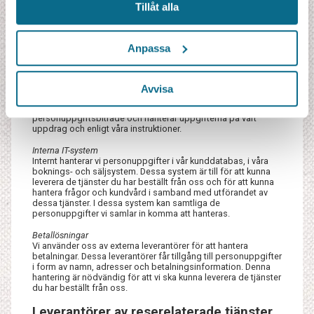
Tillåt alla
Avtalspartners och IT-leverantörer
Vi använder oss av ett antal olika IT-tjänster och IT-system i vår
verksamhet. I vissa av dessa lagras och hanteras
Anpassa
personuppgifter. Vi är måna om din integritet och säkerheten
för dina uppgifter vid all sådan hantering. Vissa system är
installerade lokalt hos oss. I dessa fall sker ingen överföring
till tredje part. Vissa system är dock installerade hos
Avvisa
leverantören och innebär att vi överför personuppgifter till
leverantören. I dessa fall är leverantören vårt
personuppgiftsbiträde och hanterar uppgifterna på vårt
uppdrag och enligt våra instruktioner.
Interna IT-system
Internt hanterar vi personuppgifter i vår kunddatabas, i våra
boknings- och säljsystem. Dessa system är till för att kunna
leverera de tjänster du har beställt från oss och för att kunna
hantera frågor och kundvård i samband med utförandet av
dessa tjänster. I dessa system kan samtliga de
personuppgifter vi samlar in komma att hanteras.
Betallösningar
Vi använder oss av externa leverantörer för att hantera
betalningar. Dessa leverantörer får tillgång till personuppgifter
i form av namn, adresser och betalningsinformation. Denna
hantering är nödvändig för att vi ska kunna leverera de tjänster
du har beställt från oss.
Leverantörer av reserelaterade tjänster