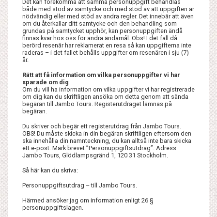
Det kan förekomma att samma personuppgift behandlas
både med stöd av samtycke och med stöd av att uppgiften är
nödvändig eller med stöd av andra regler. Det innebär att även
om du återkallar ditt samtycke och den behandling som
grundas på samtycket upphör, kan personuppgiften ändå
finnas kvar hos oss för andra ändamål. Obs! I det fall då
berörd resenär har reklamerat en resa så kan uppgifterna inte
raderas – i det fallet behålls uppgifter om resenären i sju (7)
år.
Rätt att få information om vilka personuppgifter vi har
sparade om dig
Om du vill ha information om vilka uppgifter vi har registrerade
om dig kan du skriftligen ansöka om detta genom att sända
begäran till Jambo Tours. Registerutdraget lämnas på
begäran.
Du skriver och begär ett registerutdrag från Jambo Tours.
OBS! Du måste skicka in din begäran skriftligen eftersom den
ska innehålla din namnteckning, du kan alltså inte bara skicka
ett e-post. Märk brevet ”Personuppgiftsutdrag”. Adress
Jambo Tours, Glödlampsgränd 1, 120 31 Stockholm.
Så här kan du skriva:
Personuppgiftsutdrag – till Jambo Tours.
Härmed ansöker jag om information enligt 26 §
personuppgiftslagen.