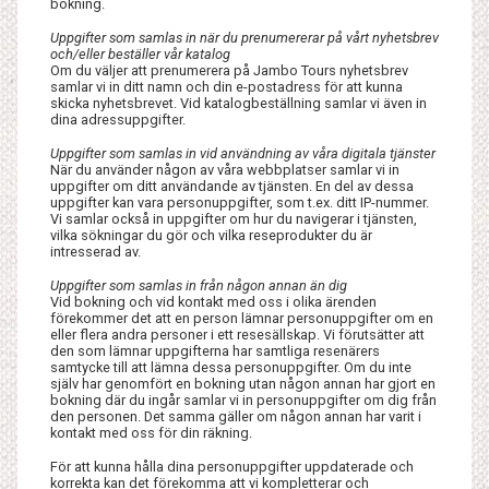
bokning.
Uppgifter som samlas in när du prenumererar på vårt nyhetsbrev
och/eller beställer vår katalog
Om du väljer att prenumerera på Jambo Tours nyhetsbrev
samlar vi in ditt namn och din e-postadress för att kunna
skicka nyhetsbrevet. Vid katalogbeställning samlar vi även in
dina adressuppgifter.
Uppgifter som samlas in vid användning av våra digitala tjänster
När du använder någon av våra webbplatser samlar vi in
uppgifter om ditt användande av tjänsten. En del av dessa
uppgifter kan vara personuppgifter, som t.ex. ditt IP-nummer.
Vi samlar också in uppgifter om hur du navigerar i tjänsten,
vilka sökningar du gör och vilka reseprodukter du är
intresserad av.
Uppgifter som samlas in från någon annan än dig
Vid bokning och vid kontakt med oss i olika ärenden
förekommer det att en person lämnar personuppgifter om en
eller flera andra personer i ett resesällskap. Vi förutsätter att
den som lämnar uppgifterna har samtliga resenärers
samtycke till att lämna dessa personuppgifter. Om du inte
själv har genomfört en bokning utan någon annan har gjort en
bokning där du ingår samlar vi in personuppgifter om dig från
den personen. Det samma gäller om någon annan har varit i
kontakt med oss för din räkning.
För att kunna hålla dina personuppgifter uppdaterade och
korrekta kan det förekomma att vi kompletterar och