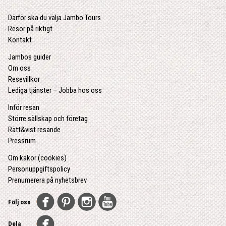
Därför ska du välja Jambo Tours
Resor på riktigt
Kontakt
Jambos guider
Om oss
Resevillkor
Lediga tjänster – Jobba hos oss
Inför resan
Större sällskap och företag
Rätt&vist resande
Pressrum
Om kakor (cookies)
Personuppgiftspolicy
Prenumerera på nyhetsbrev
Följ oss
Dela