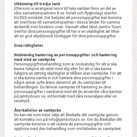
Utlämning till tredje land
Eftersom vi arrangerar resor till hela världen finns en del av
våra samarbetspartners (t.ex. hotell och flygbolag) utanför
EU/EES-området. Det betyder att personuppgifter kan komma
att överföras till samarbetspartner i dessa länder för samma
ändamål som beskrivs ovan. Oavsett vilket land Jambo Tours
överför dina personuppgifter till har vi en skyldighet att tillse
att en god skyddsnivå föreligger för dina personuppgifter.
Dina rättigheter
Nödvändig hantering av personuppgifter och hantering
med stöd av samtycke
Personuppgiftsbehandling som är nödvändig för att vi ska
kunna fullgöra ett avtal med dig eller för att vi ska kunna
fullgöra en rättslig skyldighet är tillåten utan samtycke. För att
vi ska kunna samla in och hantera dina personuppgifter i
något annat syfte krävs däremot att du samtycker till
behandlingen. Du lämnar samtycke till hantering av dina
personuppgifter i samband med att du använder våra tjänster
på jambotours.se, vid kontakt med våra resesäljare eller en
resebyrå.
Återkallelse av samtycke
Du kan när som helst välja att återkalla ditt samtycke genom
att kontakta oss på info@jambotours.se. Om du återkallar ditt
samtycke kommer vi att radera de personuppgifter och
upphöra med den behandling som omfattades av samtycket.