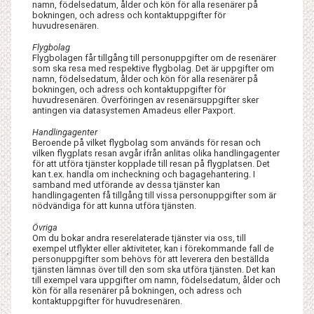
namn, födelsedatum, ålder och kön för alla resenärer på
bokningen, och adress och kontaktuppgifter för
huvudresenären.
Flygbolag
Flygbolagen får tillgång till personuppgifter om de resenärer
som ska resa med respektive flygbolag. Det är uppgifter om
namn, födelsedatum, ålder och kön för alla resenärer på
bokningen, och adress och kontaktuppgifter för
huvudresenären. Överföringen av resenärsuppgifter sker
antingen via datasystemen Amadeus eller Paxport.
Handlingagenter
Beroende på vilket flygbolag som används för resan och
vilken flygplats resan avgår ifrån anlitas olika handlingagenter
för att utföra tjänster kopplade till resan på flygplatsen. Det
kan t.ex. handla om incheckning och bagagehantering. I
samband med utförande av dessa tjänster kan
handlingagenten få tillgång till vissa personuppgifter som är
nödvändiga för att kunna utföra tjänsten.
Övriga
Om du bokar andra reserelaterade tjänster via oss, till
exempel utflykter eller aktiviteter, kan i förekommande fall de
personuppgifter som behövs för att leverera den beställda
tjänsten lämnas över till den som ska utföra tjänsten. Det kan
till exempel vara uppgifter om namn, födelsedatum, ålder och
kön för alla resenärer på bokningen, och adress och
kontaktuppgifter för huvudresenären.