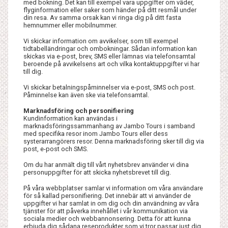
med bokning. Det kan till exempel vara uppgifter om väder,
flyginformation eller saker som händer på ditt resmål under
din resa. Av samma orsak kan vi ringa dig på ditt fasta
hemnummer eller mobilnummer.
Vi skickar information om avvikelser, som till exempel
tidtabelländringar och ombokningar. Sådan information kan
skickas via e-post, brev, SMS eller lämnas via telefonsamtal
beroende på avvikelsens art och vilka kontaktuppgifter vi har
till dig.
Vi skickar betalningspåminnelser via e-post, SMS och post.
Påminnelse kan även ske via telefonsamtal.
Marknadsföring och personifiering
Kundinformation kan användas i
marknadsföringssammanhang av Jambo Tours i samband
med specifika resor inom Jambo Tours eller dess
systerarrangörers resor. Denna marknadsföring sker till dig via
post, e-post och SMS.
Om du har anmält dig till vårt nyhetsbrev använder vi dina
personuppgifter för att skicka nyhetsbrevet till dig.
På våra webbplatser samlar vi information om våra användare
för så kallad personifiering. Det innebär att vi använder de
uppgifter vi har samlat in om dig och din användning av våra
tjänster för att påverka innehållet i vår kommunikation via
sociala medier och webbannonsering. Detta för att kunna
erbjuda dig sådana reseprodukter som vi tror passar just dig