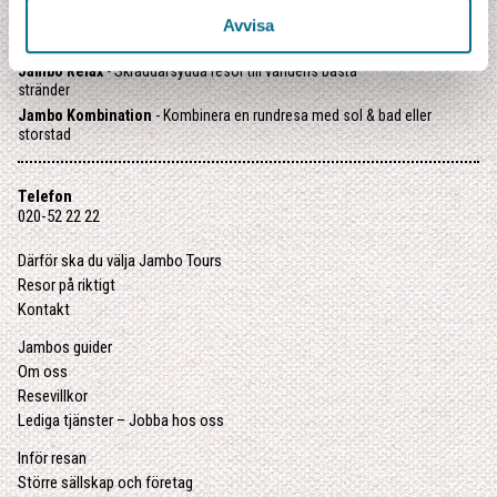
Jambo Kompass
- Färdiga resepaket med utvalda favoriter
Avvisa
Jambo Junior
- Familjeresor med riktiga äventyr
Jambo Relax
- Skräddarsydda resor till världens bästa
stränder
Jambo Kombination
- Kombinera en rundresa med sol & bad eller
storstad
Telefon
020-52 22 22
Därför ska du välja Jambo Tours
Resor på riktigt
Kontakt
Jambos guider
Om oss
Resevillkor
Lediga tjänster – Jobba hos oss
Inför resan
Större sällskap och företag