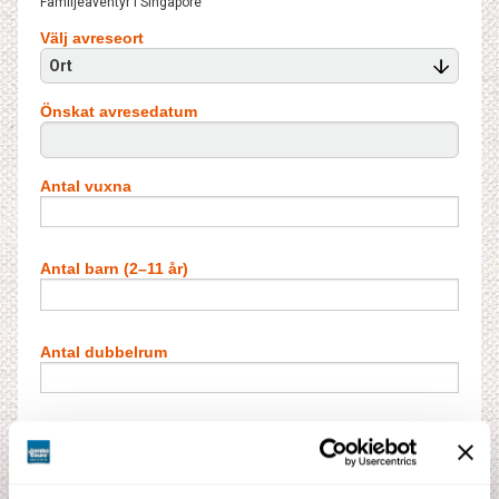
Familjeäventyr i Singapore
Välj avreseort
Ort
Önskat avresedatum
Antal vuxna
Antal barn (2–11 år)
Antal dubbelrum
Antal barn i extrabädd**