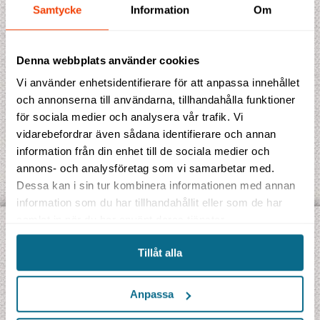
Samtycke
Information
Om
Antal enkelrum
Denna webbplats använder cookies
Vi använder enhetsidentifierare för att anpassa innehållet
och annonserna till användarna, tillhandahålla funktioner
för sociala medier och analysera vår trafik. Vi
vidarebefordrar även sådana identifierare och annan
information från din enhet till de sociala medier och
annons- och analysföretag som vi samarbetar med.
Dessa kan i sin tur kombinera informationen med annan
information som du har tillhandahållit eller som de har
samlat in när du har använt deras tjänster.
UPPTÄCK VÅRA OLIKA TYPER AV RESOR:
Tillåt alla
Jambo Signatur
- Gruppresor på svenska
Jambo Safari
- Safariresor på riktigt
Anpassa
Jambo Explorer
- Äventyrsresor i internationell grupp
Jambo Kryssning
- Utvalda kryssningar i litet format