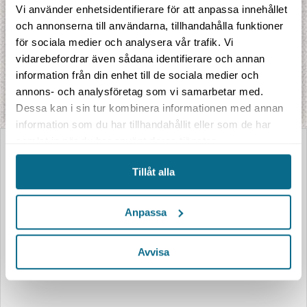
Vi använder enhetsidentifierare för att anpassa innehållet
och annonserna till användarna, tillhandahålla funktioner
för sociala medier och analysera vår trafik. Vi
Gyllene trippeln
vidarebefordrar även sådana identifierare och annan
information från din enhet till de sociala medier och
Upplev några av Sydamerikas största höjdpunkter på en och samma resa.
annons- och analysföretag som vi samarbetar med.
Gyllene trippeln tar dig till tangons Buenos Aires, till Evert Taubes Pampas och
de mäktiga ...
Dessa kan i sin tur kombinera informationen med annan
information som du har tillhandahållit eller som de har
samlat in när du har använt deras tjänster.
Tillåt alla
Anpassa
Avvisa