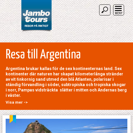
MENY
Resa till Argentina
Argentina brukar kallas för de sex kontinenternas land. Sex
kontinenter där naturen har skapat kilometerlånga stränder
av vit ﬁnkornig sand utmed den blå Atlanten, polarisar i
ständig förvandling i söder, subtropiska och tropiska skogar
i norr, Pampas vidsträckta slätter i mitten och Andernas berg
i väster.
Visa mer ->