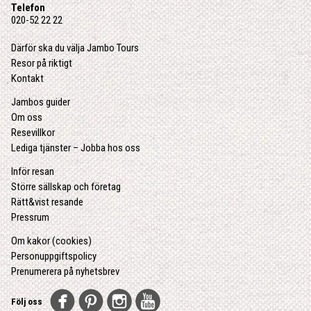
Telefon
020-52 22 22
Därför ska du välja Jambo Tours
Resor på riktigt
Kontakt
Jambos guider
Om oss
Resevillkor
Lediga tjänster – Jobba hos oss
Inför resan
Större sällskap och företag
Rätt&vist resande
Pressrum
Om kakor (cookies)
Personuppgiftspolicy
Prenumerera på nyhetsbrev
Följ oss