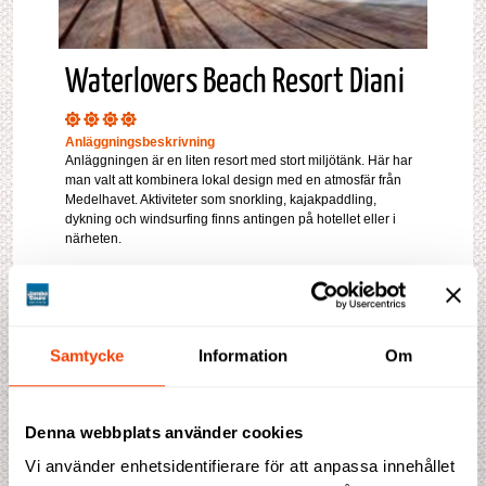
Waterlovers Beach Resort Diani
Anläggningsbeskrivning
Anläggningen är en liten resort med stort miljötänk. Här har
man valt att kombinera lokal design med en atmosfär från
Medelhavet. Aktiviteter som snorkling, kajakpaddling,
dykning och windsurfing finns antingen på hotellet eller i
närheten.
Läs mer
Address
Diani Beach Road, between 40 Thieves and Diani Sea
Resort, Diani Beach, Kenya
Samtycke
Information
Om
Telefon +254 115 104932
Pool
Ja
Bar
Ja
Denna webbplats använder cookies
Rumsservice
Ja
Restaurang
Ja
Vi använder enhetsidentifierare för att anpassa innehållet
Rökfria Rum
Ja
Reception
Ja