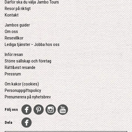
Därför ska du välja Jambo Tours
Resor på riktigt
Kontakt
Jambos guider
Om oss
Resevillkor
Lediga tjänster – Jobba hos oss
Inför resan
Större sällskap och företag
Rätt&vist resande
Pressrum
Om kakor (cookies)
Personuppgiftspolicy
Prenumerera på nyhetsbrev
Följ oss
Dela