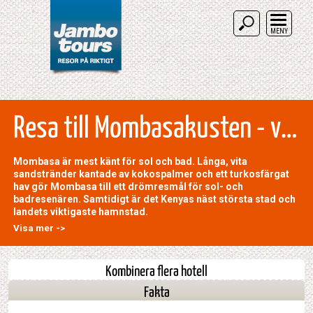
MENY
Resa till Mombasakusten - våra hotellval
Mombasa är mest känt för sol och bad. Långa, vita
sandstränder kantade av kokospalmer och ett turkosfärgat
hav gör Mombasa till ett drömresmål för sol- och
badresenären. Samtidigt är det Kenyas näst största stad och
landets viktigaste hamnstad.
Visa mer ->
Kombinera flera hotell
Fakta