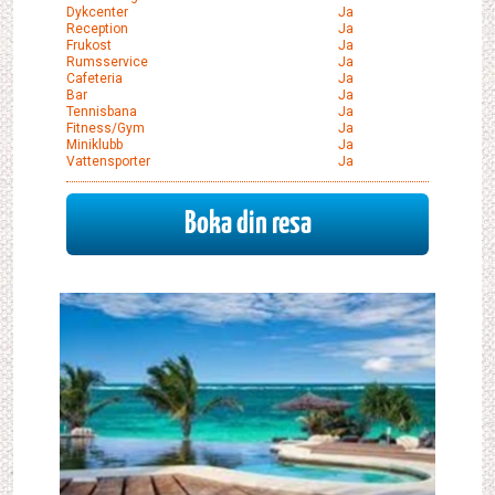
Dykcenter
Ja
Reception
Ja
Frukost
Ja
Rumsservice
Ja
Cafeteria
Ja
Bar
Ja
Tennisbana
Ja
Fitness/gym
Ja
Miniklubb
Ja
Vattensporter
Ja
Boka din resa