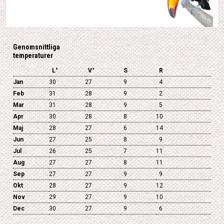
Genomsnittliga
temperaturer
L°
V°
S
R
Jan
30
27
9
4
Feb
31
28
9
2
Mar
31
28
9
5
Apr
30
28
8
10
Maj
28
27
6
14
Jun
27
25
8
9
Jul
26
25
7
11
Aug
27
27
8
11
Sep
27
27
9
9
Okt
28
27
9
12
Nov
29
27
9
10
Dec
30
27
9
6