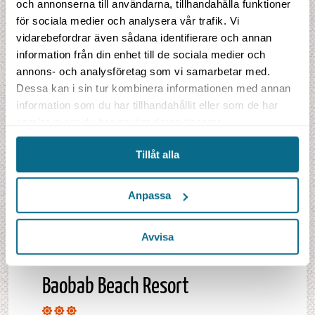
och annonserna till användarna, tillhandahålla funktioner
Frukost
Ja
för sociala medier och analysera vår trafik. Vi
Parkering/garage
Ja
vidarebefordrar även sådana identifierare och annan
information från din enhet till de sociala medier och
Boka din resa
annons- och analysföretag som vi samarbetar med.
Dessa kan i sin tur kombinera informationen med annan
information som du har tillhandahållit eller som de har
samlat in när du har använt deras tjänster.
Tillåt alla
Anpassa
Avvisa
Baobab Beach Resort