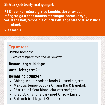
Skräddarsydda äventyr med egen guide
Få länder kan mäta sig med kombinationen av det
mångsidiga leende landets storslagna sceniska vyer,
varierade kök, tempelprakt, och milslånga stränder som finns
i Thailand.
Visa mer ->
Typ av resa:
Jambo Kompass
Färdiga resepaket med utvalda favoriter
Resans längd:
14 dagar
Antal deltagare:
2–
Resans höjdpunkter
Chiang Mai – Nordthailands kulturella hjärta
Mäktiga tempelbesök i Chiang Rai & Bangkok
Båtturer på flera historiska vattenvägar
Khao Sok nationalpark med Cheow Lansjön
Sol- och baddagar i Khao Lak