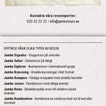
Kontakta våra reseexperter:
020-52 22 22 •
info@jambotours.se
UPPTÄCK VÅRA OLIKA TYPER AV RESOR:
Jambo Signatur
- Gruppresor på svenska
Jambo Safari
- Safariresor på riktigt
Jambo Explorer
- Äventyrsresor i internationell grupp
Jambo Kryssning
- Utvalda kryssningar i litet format
Jambo Kompass
- Färdiga resepaket med utvalda favoriter
Jambo Junior
- Familjeresor med riktiga äventyr
Jambo Relax
- Skräddarsydda resor till världens bästa
stränder
Jambo Kombination
- Kombinera en rundresa med sol & bad eller
storstad