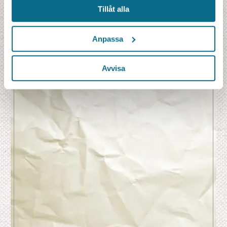
Flyg från Skandinavien i t/r i ekonomiklass
Tillåt alla
11 nätter på hotell inklusive frukost
11 frukostar, 6 luncher, 3 middagar
Utflykter med engelsktalande guide enligt program
Anpassa
Transporter enligt program
Flygbolagets bränsletillägg, avgifter och skatter f.n. 5800 kr
Avvisa