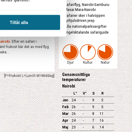
Safariflyg, Nairobi-Samburu-
Masai Mara-Nairobi
Prisblad
Safarier sker i halvöppen
fyrhjulsdriven jeep
.
Nu väntar två dagar fyllda av
Tillåt alla
Alla nationalparksavgifter
arijeepar tillsammans med
gs flodens...
Engelsktalande safariguide
airobi.
Efter en safari i
jänt frukost bär det av med flyg
baka...
Djur
Kultur
Natur
Genomsnittliga
[F=Frukost L=Lunch M=Middag]
temperaturer
Nairobi
L°
V°
S
R
Jan
24
-
9
5
Feb
26
-
9
5
Mar
26
-
8
11
Apr
24
-
7
16
Maj
23
-
6
14