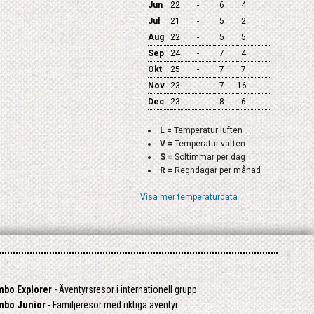
Jun
22
-
6
4
Jul
21
-
5
2
Aug
22
-
5
5
Sep
24
-
7
4
Okt
25
-
7
7
Nov
23
-
7
16
Dec
23
-
8
6
L =
Temperatur luften
V =
Temperatur vatten
S =
Soltimmar per dag
R =
Regndagar per månad
Visa mer temperaturdata
mbo Explorer
- Äventyrsresor i internationell grupp
mbo Junior
- Familjeresor med riktiga äventyr