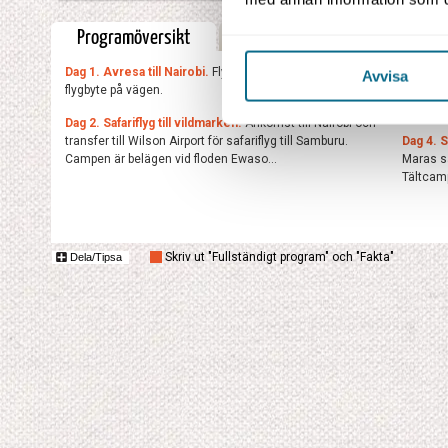
Programöversikt
Fullständigt program
Dag 1. Avresa till Nairobi.
Flyg från Skandinavien med
Dag 3. S
Avvisa
flygbyte på vägen.
eftermid
Vildmark
Dag 2. Safariflyg till vildmarken.
Ankomst till Nairobi och
transfer till Wilson Airport för safariflyg till Samburu.
Dag 4. S
Campen är belägen vid floden Ewaso...
Maras sa
Tältcamp
Skriv ut "Fullständigt program" och "Fakta"
Dela/Tipsa