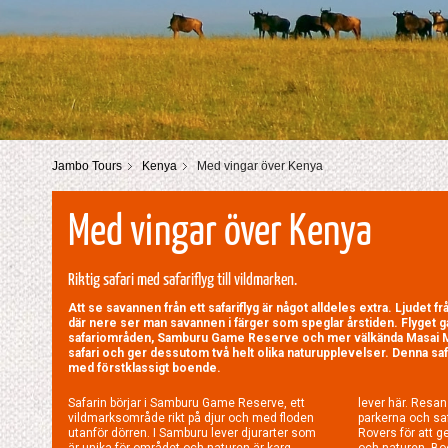
Jambo Tours
Kenya
Med vingar över Kenya
Med vingar över Kenya
Riktig safari med safariflyg till vildmarken.
Att se savannen från ett safariflyg är något alldeles extra. Ljudet 
där nere ser man savannen i färger som speglar årstiden. Flyget går
safariområden, Samburu Game Reserve och mer välkända Masai Mar
safari och ger dessutom två helt olika naturupplevelser. Denna saf
med förstklassigt boende.
Safarin börjar i Samburu Game Reserve, ett
lever här. Resan går med safariflyg mellan
vildmarksområde rikt på djur och med floden
parkerna och safariturerna sker i halvöppna Land
utanför dörren. I Samburu lever djurarter som
Rovers för att ge en nära upplevelse till djuren
är unika för området och naturen är karg
och naturen. Boendet är en stor del av resan