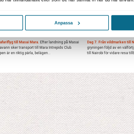
Boende
Fakta
Kombinationer
afari i Samburu.
Idag blir det både förmiddags- och
Dag 5–6. Safari i Masai Mara
Anpassa
dagssafari i Samburu och Buffalo Springs reserve.
safariturer i halvöppna saf
sområdena skiljs endast åt...
campens kunniga guider. Län
afariflyg till Masai Mara.
Efter landning på Masai
Dag 7. Från vildmarken till N
vann sker transport till Mara Intrepids Club.
gryningen följd av en välfört
en är en riktig pärla, belägen...
till Nairobi för vidare resa till