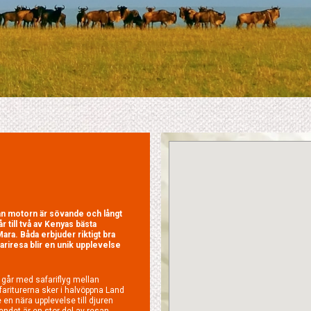
från motorn är sövande och långt
 till två av Kenyas bästa
a. Båda erbjuder riktigt bra
ariresa blir en unik upplevelse