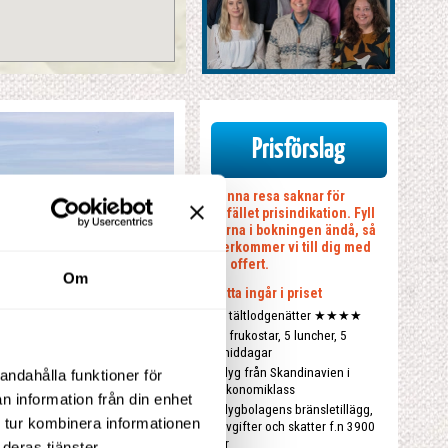
Prisförslag
Denna resa saknar för
tillfället prisindikation. Fyll
gärna i bokningen ändå, så
återkommer vi till dig med
en offert.
Om
Detta ingår i priset
5 tältlodgenätter ★★★★
5 frukostar, 5 luncher, 5
middagar
Flyg från Skandinavien i
andahålla funktioner för
XClose
ekonomiklass
n information från din enhet
Flygbolagens bränsletillägg,
 tur kombinera informationen
avgifter och skatter f.n 3900
kr
deras tjänster.