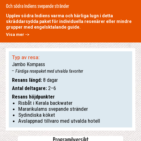
Och södra Indiens svepande stränder
Upplev södra Indiens varma och härliga lugn i detta
skräddarsydda paket för individuella resenärer eller mindre
grupper med engelsktalande guide.
Visa mer ->
Typ av resa:
Jambo Kompass
Färdiga resepaket med utvalda favoriter
Resans längd:
8 dagar
Antal deltagare:
2–6
Resans höjdpunkter
Risbåt i Kerala backwater
Mararikulams svepande stränder
Sydindiska köket
Avslappnad tillvaro med utvalda hotell
Programöversikt