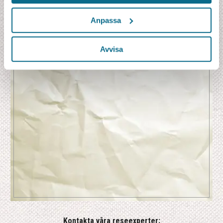
Anpassa
Djur och natur
Kultur
Storstad
Avvisa
Kontakta våra reseexperter: