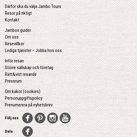
Därför ska du välja Jambo Tours
Resor på riktigt
Kontakt
Jambos guider
Om oss
Resevillkor
Lediga tjänster – Jobba hos oss
Inför resan
Större sällskap och företag
Rätt&vist resande
Pressrum
Om kakor (cookies)
Personuppgiftspolicy
Prenumerera på nyhetsbrev
Följ oss
Dela