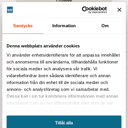
Prisförslag
Samtycke
Information
Om
Indikationspris
24 950 SEK
Denna webbplats använder cookies
Vi använder enhetsidentifierare för att anpassa innehållet
inklusive flygskatter och bränsletillägg
och annonserna till användarna, tillhandahålla funktioner
Detta ingår i priset
för sociala medier och analysera vår trafik. Vi
Flyg Skandinavien – Kochi tur och retur
vidarebefordrar även sådana identifierare och annan
7 hotellnätter
7 frukostar
information från din enhet till de sociala medier och
6 middagar
annons- och analysföretag som vi samarbetar med.
2 luncher
Dessa kan i sin tur kombinera informationen med annan
Transporter i bil/minibuss med luftkonditionering samt båt
information som du har tillhandahållit eller som de har
Engelsktalande chaufför/guide
samlat in när du har använt deras tjänster.
Flygbolagens bränsletillägg, avgifter och skatter f.n. 4 800 kr
Tillåt alla