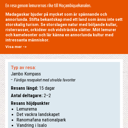
En resa genom lemurernas rike till Moçambiquekanalen.
Madagaskar bjuder på mycket som är spännande och
annorlunda. Stifta bekantskap med ett land som ännu inte sett
storskalig turism. Se storslagen natur med böljande kullar,
risterrasser, orkidéer och vidsträckta slätter. Möt lemurer
och kameleonter och lär känna en annorlunda kultur med
intressanta människor.
Visa mer ->
Typ av resa:
Jambo Kompass
Färdiga resepaket med utvalda favoriter
Resans längd:
15 dagar
Antal deltagare:
2–2
Resans höjdpunkter
Lemurerna
Det vackra landskapet
Ranomafana nationalpark
Vandring i Isalo