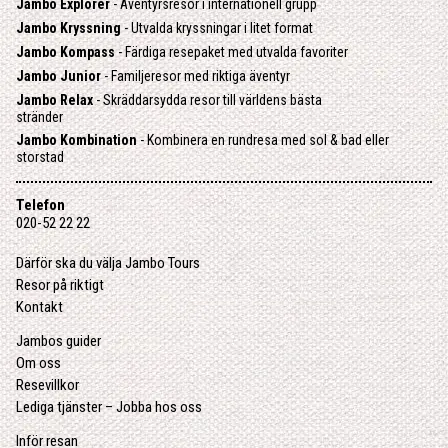
Jambo Explorer
- Äventyrsresor i internationell grupp
Jambo Kryssning
- Utvalda kryssningar i litet format
Jambo Kompass
- Färdiga resepaket med utvalda favoriter
Jambo Junior
- Familjeresor med riktiga äventyr
Jambo Relax
- Skräddarsydda resor till världens bästa
stränder
Jambo Kombination
- Kombinera en rundresa med sol & bad eller
storstad
Telefon
020-52 22 22
Därför ska du välja Jambo Tours
Resor på riktigt
Kontakt
Jambos guider
Om oss
Resevillkor
Lediga tjänster – Jobba hos oss
Inför resan