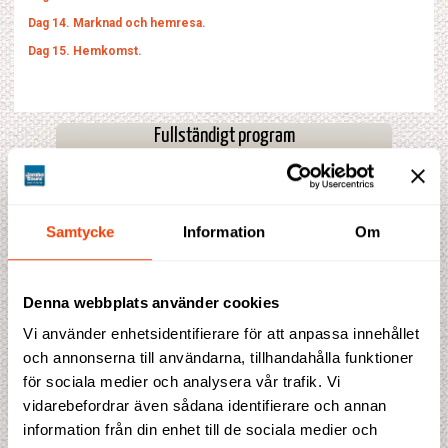
Dag 14. Marknad och hemresa.
Dag 15. Hemkomst.
Fullständigt program
Fakta
Kombinationer
Samtycke
Information
Om
Prisblad
Denna webbplats använder cookies
Vi använder enhetsidentifierare för att anpassa innehållet
Prisförslag
och annonserna till användarna, tillhandahålla funktioner
för sociala medier och analysera vår trafik. Vi
Denna resa saknar för tillfället prisindikation. Fyll gärna i
vidarebefordrar även sådana identifierare och annan
bokningen ändå, så återkommer vi till dig med en offert.
information från din enhet till de sociala medier och
Detta ingår i priset