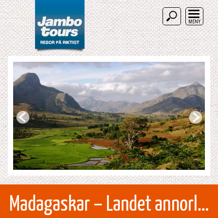
MENY
Madagaskar – Landet annorlunda