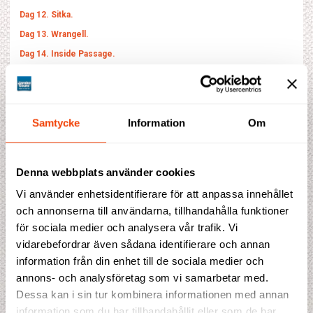
Dag 12. Sitka.
Dag 13. Wrangell.
Dag 14. Inside Passage.
Dag 15. Vancouver.
Dag 16. Hemkomst.
*Observera att ändringar kan förekomma i kryssningsrutten!
Samtycke
Information
Om
Fullständigt program
Denna webbplats använder cookies
Vi använder enhetsidentifierare för att anpassa innehållet
Fakta
och annonserna till användarna, tillhandahålla funktioner
Prisblad
för sociala medier och analysera vår trafik. Vi
vidarebefordrar även sådana identifierare och annan
information från din enhet till de sociala medier och
annons- och analysföretag som vi samarbetar med.
Prisförslag
Dessa kan i sin tur kombinera informationen med annan
information som du har tillhandahållit eller som de har