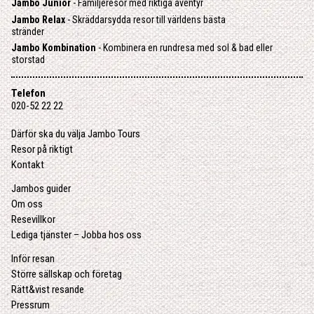
Jambo Junior
- Familjeresor med riktiga äventyr
Jambo Relax
- Skräddarsydda resor till världens bästa
stränder
Jambo Kombination
- Kombinera en rundresa med sol & bad eller
storstad
Telefon
020-52 22 22
Därför ska du välja Jambo Tours
Resor på riktigt
Kontakt
Jambos guider
Om oss
Resevillkor
Lediga tjänster – Jobba hos oss
Inför resan
Större sällskap och företag
Rätt&vist resande
Pressrum