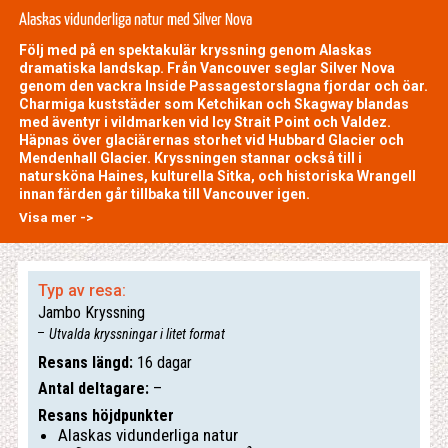
Alaskas vidunderliga natur med Silver Nova
Följ med på en spektakulär kryssning genom Alaskas
dramatiska landskap. Från Vancouver seglar Silver Nova
genom den vackra Inside Passagestorslagna fjordar och öar.
Charmiga kuststäder som Ketchikan och Skagway blandas
med äventyr i vildmarken vid Icy Strait Point och Valdez.
Häpnas över glaciärernas storhet vid Hubbard Glacier och
Mendenhall Glacier. Kryssningen stannar också till i
natursköna Haines, kulturella Sitka, och historiska Wrangell
innan färden går tillbaka till Vancouver igen.
Visa mer ->
Typ av resa:
Jambo Kryssning
Utvalda kryssningar i litet format
Resans längd:
16 dagar
Antal deltagare:
–
Resans höjdpunkter
Alaskas vidunderliga natur