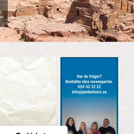
r
lan
XClose