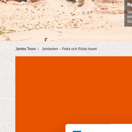
Ny
Väl
in
St
Jambo Tours
Jordanien – Petra och Röda havet