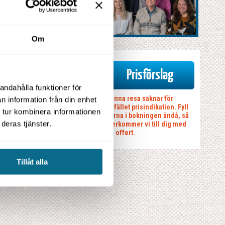
Om
Prisförslag
andahålla funktioner för
Denna resa saknar för
n information från din enhet
tillfället prisindikation. Fyll
 tur kombinera informationen
gärna i bokningen ändå, så
deras tjänster.
återkommer vi till dig med
en offert.
Tillåt alla