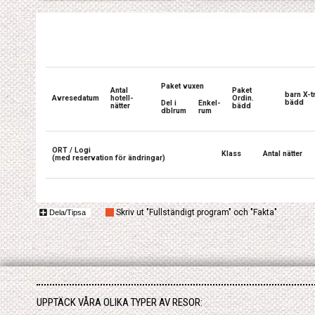
Paket vuxen
Antal
Paket
barn X-t
Avresedatum
hotell-
Ordin.
bädd
Del i
Enkel-
nätter
bädd
dblrum
rum
ORT / Logi
Klass
Antal nätter
(med reservation för ändringar)
Skriv ut "Fullständigt program" och "Fakta"
Dela/Tipsa
UPPTÄCK VÅRA OLIKA TYPER AV RESOR: