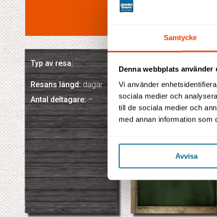
Samtycke
Typ av resa:
Resans
Denna webbplats använder 
Resans längd:
dagar
Vi använder enhetsidentifierar
höjdpunkter
sociala medier och analysera 
Antal deltagare:
–
till de sociala medier och a
med annan information som du 
Avvisa