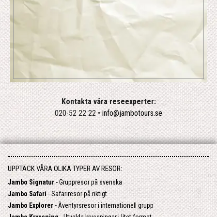
Kontakta våra reseexperter:
020-52 22 22 •
info@jambotours.se
UPPTÄCK VÅRA OLIKA TYPER AV RESOR:
Jambo Signatur
- Gruppresor på svenska
Jambo Safari
- Safariresor på riktigt
Jambo Explorer
- Äventyrsresor i internationell grupp
Jambo Kryssning
- Utvalda kryssningar i litet format