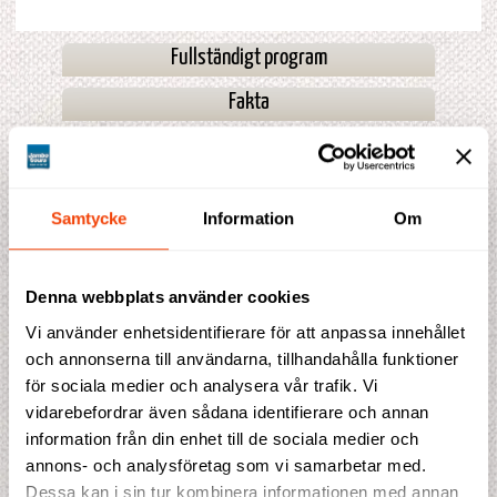
Fullständigt program
Fakta
Prisblad
Samtycke
Information
Om
Avresedatum
Avresor 2027
28 jan
Denna webbplats använder cookies
Vi använder enhetsidentifierare för att anpassa innehållet
* Få platser kvar
** En plats kvar
och annonserna till användarna, tillhandahålla funktioner
för sociala medier och analysera vår trafik. Vi
Boka din resa
vidarebefordrar även sådana identifierare och annan
information från din enhet till de sociala medier och
Pris från
annons- och analysföretag som vi samarbetar med.
54 950 SEK
Dessa kan i sin tur kombinera informationen med annan