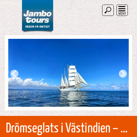
MENY
Drömseglats i Västindien – SvD accent