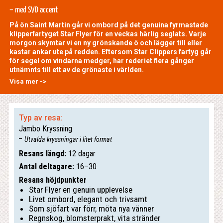
– med SVD accent
På ön Saint Martin går vi ombord på det genuina fyrmastade
klipperfartyget Star Flyer för en veckas härlig seglats. Varje
morgon skymtar vi en ny grönskande ö och lägger till eller
kastar ankar ute på redden. Eftersom Star Clippers fartyg går
för segel om vindarna medger, har rederiet flera gånger
utnämnts till ett av de grönaste i världen.
Visa mer ->
Typ av resa:
Jambo Kryssning
Utvalda kryssningar i litet format
Resans längd:
12 dagar
Antal deltagare:
16–30
Resans höjdpunkter
Star Flyer en genuin upplevelse
Livet ombord, elegant och trivsamt
Som sjöfart var förr, möta nya vänner
Regnskog, blomsterprakt, vita stränder