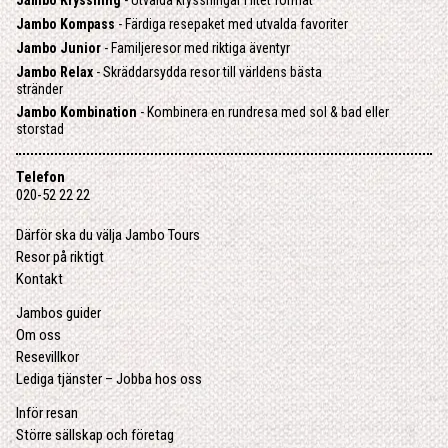
Jambo Kompass
- Färdiga resepaket med utvalda favoriter
Jambo Junior
- Familjeresor med riktiga äventyr
Jambo Relax
- Skräddarsydda resor till världens bästa
stränder
Jambo Kombination
- Kombinera en rundresa med sol & bad eller
storstad
Telefon
020-52 22 22
Därför ska du välja Jambo Tours
Resor på riktigt
Kontakt
Jambos guider
Om oss
Resevillkor
Lediga tjänster – Jobba hos oss
Inför resan
Större sällskap och företag