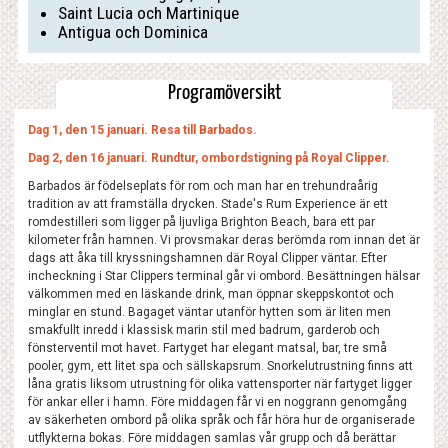
Saint Lucia och Martinique
Antigua och Dominica
Programöversikt
Dag 1, den 15 januari. Resa till Barbados.
Dag 2, den 16 januari. Rundtur, ombordstigning på Royal Clipper.
Barbados är födelseplats för rom och man har en trehundraårig
tradition av att framställa drycken. Stade's Rum Experience är ett
romdestilleri som ligger på ljuvliga Brighton Beach, bara ett par
kilometer från hamnen. Vi provsmakar deras berömda rom innan det är
dags att åka till kryssningshamnen där Royal Clipper väntar. Efter
incheckning i Star Clippers terminal går vi ombord. Besättningen hälsar
välkommen med en läskande drink, man öppnar skeppskontot och
minglar en stund. Bagaget väntar utanför hytten som är liten men
smakfullt inredd i klassisk marin stil med badrum, garderob och
fönsterventil mot havet. Fartyget har elegant matsal, bar, tre små
pooler, gym, ett litet spa och sällskapsrum. Snorkelutrustning finns att
låna gratis liksom utrustning för olika vattensporter när fartyget ligger
för ankar eller i hamn. Före middagen får vi en noggrann genomgång
av säkerheten ombord på olika språk och får höra hur de organiserade
utflykterna bokas. Före middagen samlas vår grupp och då berättar