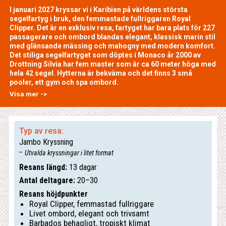
I januari 2027 kryssar vi i Karibien på världens största
segelfartyg i bruk, den femmastade fullriggaren Royal
Clipper. Det är en exklusiv resa, fartyget har bara plats för 227
passagerare och ombord blandas elegant, klassisk marin stil
med glänsande mässing och mahogny med modern komfort.
Det stiliga segelfartyget som döptes i Monaco år 2000 av
Drottning Silvia har fem master som är ca 60 meter höga med
hela 42 segel. Hytterna är bekväma och det finns 3 små
pooler, ett gym och spa ombord.
Visa mer ->
Typ av resa:
Jambo Kryssning
Utvalda kryssningar i litet format
Resans längd:
13 dagar
Antal deltagare:
20–30
Resans höjdpunkter
Royal Clipper, femmastad fullriggare
Livet ombord, elegant och trivsamt
Barbados behagligt, tropiskt klimat