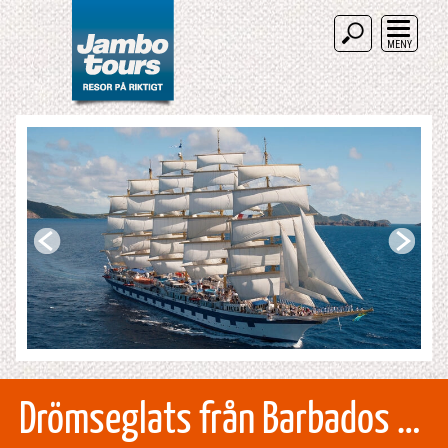
MENY
Drömseglats från Barbados – SvD accent