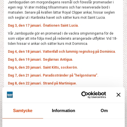
Jamboguiden om morgondagens resmål och föreslår promenader i
egen regi. Vi äter middag tillsammans och har reserverade bord i
matsalen. Senare på kvällen lättar Royal Clipper ankar, hissar seglen
och seglar ut i Karibiska havet och sätter kurs mot Saint Lucia.
Dag 3, den 17 januari. Önationen Saint Lucia.
Vår Jamboguide gör en promenad i de vackra omgivningarna för de
som väljer att inte följa med på rederiets arrangerade utflykter. Vid 18-
tiden hissar vi ankar och sätter kurs mot Dominica.
Dag 4, den 18 januari. Vattenfall och lummig regnskog på Dominica.
Dag 5, den 19 januari. Seglarnas Antigua.
Dag 6, den 20 januari. Saint Kitts, sockerön.
Dag 7, den 21 januari. Paradisstränder på ”helgonöarna”.
Dag 8, den 22 januari. Strand på Martinique.
Dag 9, den 23 januari. Landstigning på Barbados.
Dag 10, den 24 januari.
Dag 11, den 25 januari.
Samtycke
Information
Om
Dag 12. Hemresa till Sverige.
Dag 13. Hemkomst till Sverige.