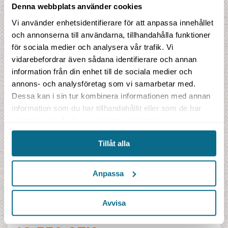
Denna webbplats använder cookies
Vi använder enhetsidentifierare för att anpassa innehållet
och annonserna till användarna, tillhandahålla funktioner
Fullständigt program
för sociala medier och analysera vår trafik. Vi
Fakta
vidarebefordrar även sådana identifierare och annan
information från din enhet till de sociala medier och
Prisblad
annons- och analysföretag som vi samarbetar med.
Dessa kan i sin tur kombinera informationen med annan
information som du har tillhandahållit eller som de har
Avresedatum
samlat in när du har använt deras tjänster.
Avresor 2027
Tillåt alla
15 jan
* Få platser kvar
** En plats kvar
Anpassa
Boka din resa
Avvisa
Pris från