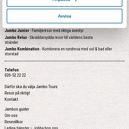
Jambo Safari
- Safariresor på riktigt
Jambo Explorer
- Äventyrsresor i internationell grupp
Avvisa
Jambo Kryssning
- Utvalda kryssningar i litet format
Jambo Kompass
- Färdiga resepaket med utvalda favoriter
Jambo Junior
- Familjeresor med riktiga äventyr
Jambo Relax
- Skräddarsydda resor till världens bästa
stränder
Jambo Kombination
- Kombinera en rundresa med sol & bad eller
storstad
Telefon
020-52 22 22
Därför ska du välja Jambo Tours
Resor på riktigt
Kontakt
Jambos guider
Om oss
Resevillkor
Lediga tjänster – Jobba hos oss