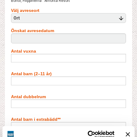
Bohol, Filippinerna : Amorita Resort
Välj avreseort
Ort
Önskat avresedatum
Antal vuxna
Antal barn (2–11 år)
Antal dubbelrum
Antal barn i extrabädd**