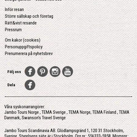
Inför resan
Större sällskap och företag
Rätt&vist resande
Pressrum
Om kakor (cookies)
Personuppgiftspolicy
Prenumerera på nyhetsbrev
Följ oss
Dela
Våra syskonarrangörer:
Jambo Tours Norge
,
TEMA Sverige
,
TEMA Norge
,
TEMA Finland
,
TEMA
Danmark
,
Swanson’s Travel Sverige
Jambo Tours Scandinavia AB. Glödlampsgränd 1, 120 31 Stockholm,
Sverige. Styrelsens säte är i Stockholm. Org.nr.: 556333-5958. Momsnr.: