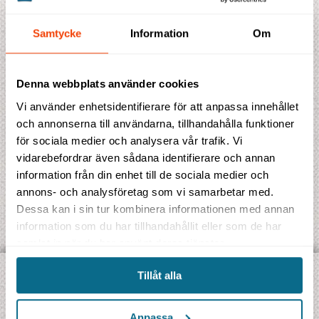
Antal enkelrum
Samtycke
Information
Om
Antal nätter
Denna webbplats använder cookies
Vi använder enhetsidentifierare för att anpassa innehållet
och annonserna till användarna, tillhandahålla funktioner
för sociala medier och analysera vår trafik. Vi
vidarebefordrar även sådana identifierare och annan
information från din enhet till de sociala medier och
annons- och analysföretag som vi samarbetar med.
Dessa kan i sin tur kombinera informationen med annan
information som du har tillhandahållit eller som de har
samlat in när du har använt deras tjänster.
Tillåt alla
UPPTÄCK VÅRA OLIKA TYPER AV RESOR:
Jambo Signatur
- Gruppresor på svenska
Anpassa