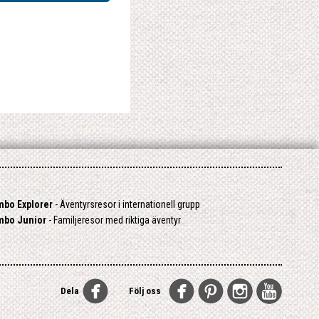
mbo Explorer
- Äventyrsresor i internationell grupp
mbo Junior
- Familjeresor med riktiga äventyr
Dela
Följ oss