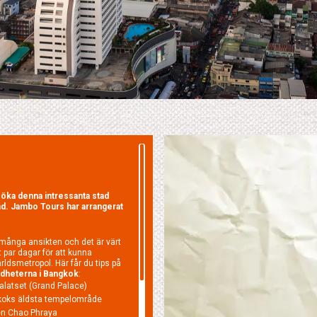
söka denna intressanta stad
land. Jambo Tours har arrangerat
många ansikten och det är värt
t par dagar för att kunna
ldsmetropol. Här får du tips på
rdheterna i Bangkok
:
alatset (Grand Palace)
koks äldsta tempelområde
den Chao Phraya