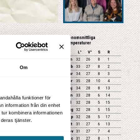
Genomsnittliga
temperaturer
Ja
L°
V°
S
R
e
Ja
Jan
32
26
8
1
Ja
Ja
Feb
33
27
8
2
Om
Ja
Mar
34
27
8
3
Apr
35
28
10
4
XClose
oka din resa
Maj
34
28
8
13
Jun
33
28
6
14
andahålla funktioner för
Jul
32
28
5
15
n information från din enhet
Aug
32
28
5
15
 tur kombinera informationen
Sep
32
28
5
17
deras tjänster.
Okt
31
27
6
13
Nov
31
27
7
4
Dec
31
27
8
1