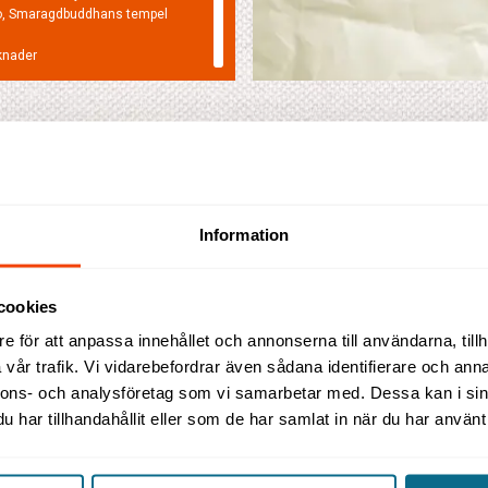
o, Smaragdbuddhans tempel
knader
pcentrum
 II, Bangkoks högsta byggnad
parker, ex. Benjasiri Park
Ramada Plaza by Wyndham
Reception
s väljer ni själva när ni vill
Rumsservic
Bangkok Menam Riverside
 ni vill vara borta.
Pool
darsyr vi er resa utefter just
Restaurang
Information
Bar
Anläggningsbeskrivning
Njut av gratis höghastighets-WiFi, tvättservice, kemtvätt,
B
cookies
barnpassning och expressutcheckning. Det finns
fitnesscenter, utomhuspool och Spa. Utnyttja gratis
e för att anpassa innehållet och annonserna till användarna, tillh
pendelbåtstjänst till Skytrain-stationen.
vår trafik. Vi vidarebefordrar även sådana identifierare och anna
nnons- och analysföretag som vi samarbetar med. Dessa kan i sin
Läs mer
har tillhandahållit eller som de har samlat in när du har använt 