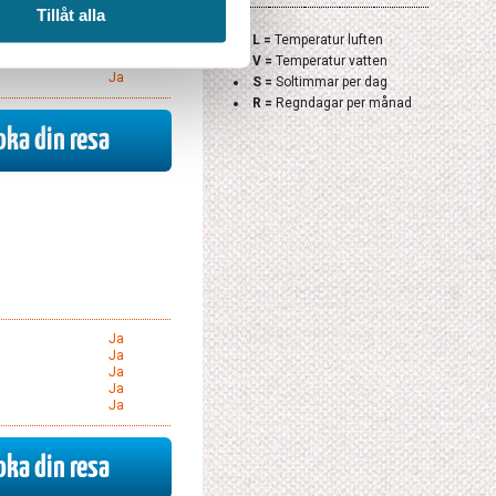
Ja
Tillåt alla
Ja
L =
Temperatur luften
Ja
V =
Temperatur vatten
Ja
Ja
S =
Soltimmar per dag
R =
Regndagar per månad
oka din resa
Ja
Ja
Ja
Ja
Ja
oka din resa