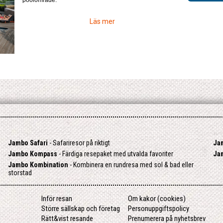
poolområde.
Läs mer
Jambo Safari
- Safariresor på riktigt
Ja
Jambo Kompass
- Färdiga resepaket med utvalda favoriter
Ja
Jambo Kombination
- Kombinera en rundresa med sol & bad eller
storstad
Inför resan
Om kakor (cookies)
Större sällskap och företag
Personuppgiftspolicy
Rätt&vist resande
Prenumerera på nyhetsbrev