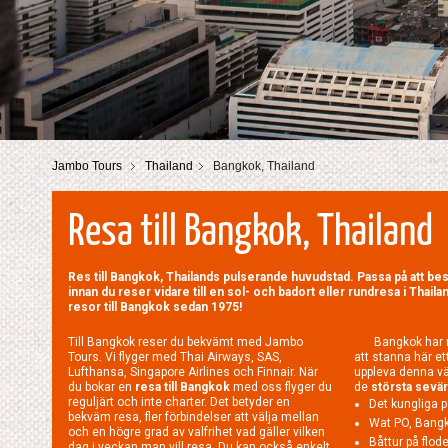
Jambo Tours
Thailand
Bangkok, Thailand
Resa till Bangkok, Thailand
Res till Bangkok, Thailands pulserande huvudstad. Passa på att be
innan du reser vidare till en sol- och badort eller rundresa i Thai
resor till Bangkok sedan 1975!
Till Bangkok reser du bekvämt med Jambo
Bangkok har 
Tours. Vi flyger med Thai Airways, SAS,
att stanna här et
Lufthansa, Singapore Airlines och Finnair. När
uppleva denna vär
du bokar en
resa till Bangkok
med oss flyger du
de
största sevä
reguljärt och inte charter. Det betyder en
Det kungliga p
bekväm resa, fler förbindelser att välja mellan
Wat PO, Bang
och en högre grad av valfrihet vad gäller vilken
Båttur på flo
dag i veckan man vill resa. Du kan också enkelt