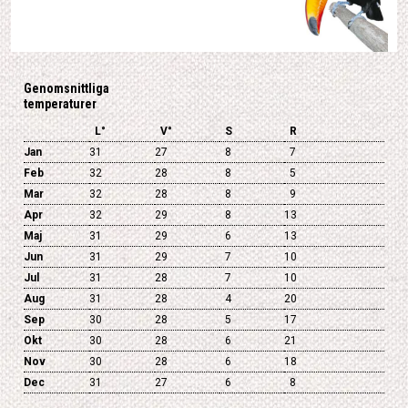
Genomsnittliga
temperaturer
L°
V°
S
R
Jan
31
27
8
7
Feb
32
28
8
5
Mar
32
28
8
9
Apr
32
29
8
13
Maj
31
29
6
13
Jun
31
29
7
10
Jul
31
28
7
10
Aug
31
28
4
20
Sep
30
28
5
17
Okt
30
28
6
21
Nov
30
28
6
18
Dec
31
27
6
8