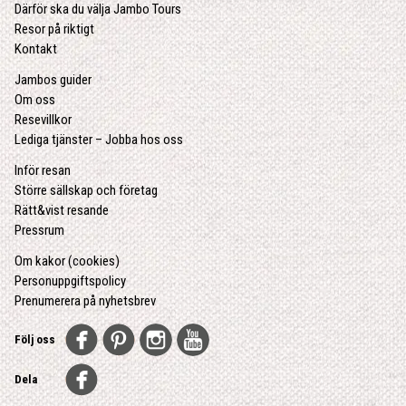
Därför ska du välja Jambo Tours
Resor på riktigt
Kontakt
Jambos guider
Om oss
Resevillkor
Lediga tjänster – Jobba hos oss
Inför resan
Större sällskap och företag
Rätt&vist resande
Pressrum
Om kakor (cookies)
Personuppgiftspolicy
Prenumerera på nyhetsbrev
Följ oss
Dela