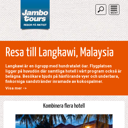
MENY
Resa till Langkawi, Malaysia
Langkawi är en ögrupp med hundratalet öar. Flygplatsen
ligger på huvudön där samtliga hotell i vårt program också är
belägna. Besökare bjuds på hänförande vyer och underbara,
finkorniga sandstränder inramade av kokospalmer.
Visa mer ->
Kombinera flera hotell