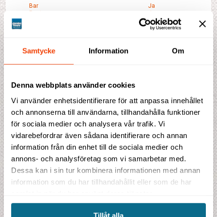
Bar
Ja
Restaurang
Ja
Miniklubb
Ja
Frisör/skönhetsvård
Ja
Konferensfaciliteter
Ja
Reception
Ja
Vattensporter
Ja
Samtycke
Information
Om
Fitness/gym
Ja
Rökfria Rum
Ja
Tennisbana
Ja
Guidade Turer
Ja
Denna webbplats använder cookies
Massage
Ja
Rumsservice
Ja
Vi använder enhetsidentifierare för att anpassa innehållet
Pool
Ja
Spa
Ja
och annonserna till användarna, tillhandahålla funktioner
Barnpool
Ja
för sociala medier och analysera vår trafik. Vi
vidarebefordrar även sådana identifierare och annan
Boka din resa
information från din enhet till de sociala medier och
annons- och analysföretag som vi samarbetar med.
Dessa kan i sin tur kombinera informationen med annan
information som du har tillhandahållit eller som de har
samlat in när du har använt deras tjänster.
Tillåt alla