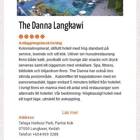
The Danna Langkawi
Anläggningsbeskrivning
Kolonialinspirerat, stilfullt hotell med hög standard på
service, boende och sitt kök. Utöver sin huvudrestaurang
finns både kafé, poolkafé och lounge där snacks och dryck
serveras samt ett ciggarrum med vinkällare. Spa, fitness,
bibliotek och biljardrum finns. The Danna har också öns
största poolområde. . Kabinliften till toppstationen med en
panoramautsikt, ligger endast 5 minuters bilfärd från hotellet.
I övrigt finns en marina med ett antal små restauranger som
alternativ till hotellet. Vår bedömning: Högklassigt hotell med
ett lugnt läge, utmärkt för avkoppling.
Läs mer
Address
Telaga Harbour Park, Pantai Kok
07000 Langkawi, Kedah
Telefon +604-959 3288