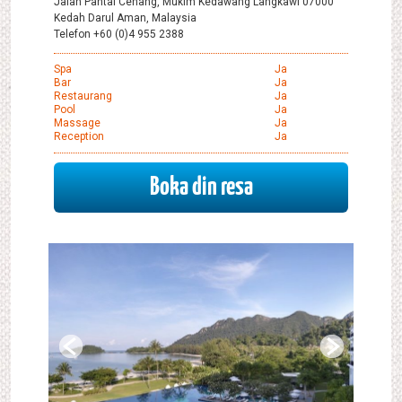
Jalan Pantai Cenang, Mukim Kedawang Langkawi 07000
Kedah Darul Aman, Malaysia
Telefon +60 (0)4 955 2388
Spa
Ja
Bar
Ja
Restaurang
Ja
Pool
Ja
Massage
Ja
Reception
Ja
Boka din resa