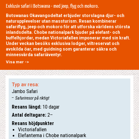
Exklusiv safari i Botswana - med jeep, flyg och mokoro.
Botswanas Okavangodeltat erbjuder storslagna djur- och
naturupplevelser utan massturism. Resan kombinerar
safariflyg, jeep och mokoro för att utforska världens största
inlandsdelta. Chobe nationalpark bjuder på elefant- och
buffelhjordar, medan Victoriafallen imponerar med sin kraft.
Under veckan besöks exklusiva lodger, viltreservat och
avskilda öar, med guidning som garanterar säkra och
minnesvärda safariäventyr.
Visa mer ->
Typ av resa:
Jambo Safari
Safariresor på riktigt
Resans längd:
10 dagar
Antal deltagare:
2–
Resans höjdpunkter
Victoriafallen
Elefanterna i Chobe nationalpark