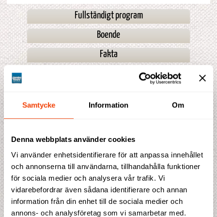
Fullständigt program
Boende
Fakta
Kombinationer
Prisblad
Samtycke
Information
Om
Prisförslag
Denna webbplats använder cookies
Vi använder enhetsidentifierare för att anpassa innehållet
Indikationspris
och annonserna till användarna, tillhandahålla funktioner
85 450 SEK
för sociala medier och analysera vår trafik. Vi
inklusive flygskatter och bränsletillägg
vidarebefordrar även sådana identifierare och annan
information från din enhet till de sociala medier och
Detta ingår i priset
8 lodgenätter 8 frukostar, 7 luncher, 7 middagar
annons- och analysföretag som vi samarbetar med.