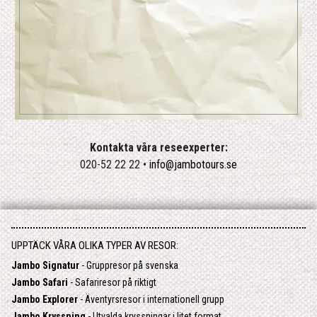
Kontakta våra reseexperter:
020-52 22 22 •
info@jambotours.se
UPPTÄCK VÅRA OLIKA TYPER AV RESOR:
Jambo Signatur
- Gruppresor på svenska
Jambo Safari
- Safariresor på riktigt
Jambo Explorer
- Äventyrsresor i internationell grupp
Jambo Kryssning
- Utvalda kryssningar i litet format