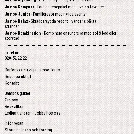
Jambo Kompass
- Färdiga resepaket med utvalda favoriter
Jambo Junior
- Familjeresor med riktiga äventyr
Jambo Relax
- Skräddarsydda resor till världens bästa
stränder
Jambo Kombination
- Kombinera en rundresa med sol & bad eller
storstad
Telefon
020-52 22 22
Därför ska du välja Jambo Tours
Resor på riktigt
Kontakt
Jambos guider
Om oss
Resevillkor
Lediga tjänster – Jobba hos oss
Inför resan
Större sällskap och företag