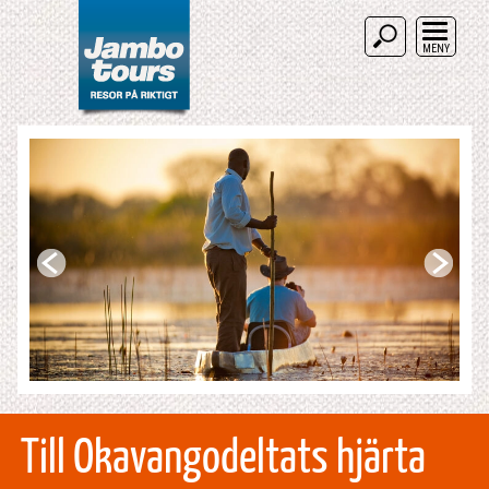
MENY
Till Okavangodeltats hjärta