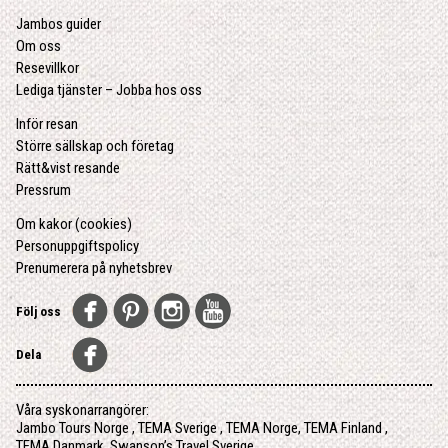
Jambos guider
Om oss
Resevillkor
Lediga tjänster – Jobba hos oss
Inför resan
Större sällskap och företag
Rätt&vist resande
Pressrum
Om kakor (cookies)
Personuppgiftspolicy
Prenumerera på nyhetsbrev
Följ oss
Dela
Våra syskonarrangörer:
Jambo Tours Norge
,
TEMA Sverige
,
TEMA Norge
,
TEMA Finland
,
TEMA Danmark
,
Swanson’s Travel Sverige