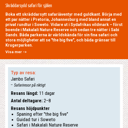
Skräddarsydd safari för själen
Boka ett skräddarsytt safariäventyr med guldkant. Börja med
ett par nätter i Pretoria, Johannesburg med bland annat en
privat rundtur i Soweto. Vidare ut i Sydafrikas vildmark – först
boende i Makalali Nature Reserve och sedan tre nätter i Sabi
Sands. Båda parkerna är världskända för sin fina safari och
stora möjligheter att se "the big five", och båda gränsar till
Krugerparken.
Visa mer ->
Typ av resa:
Jambo Safari
Safariresor på riktigt
Resans längd:
11 dagar
Antal deltagare:
2–8
Resans höjdpunkter
Spaning efter "the big five"
Guidad tur i Soweto
Safari i Makalali Nature Reserve