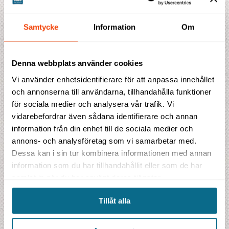
Fakta
Samtycke
Information
Om
Prisblad
Denna webbplats använder cookies
Vi använder enhetsidentifierare för att anpassa innehållet
Prisförslag
och annonserna till användarna, tillhandahålla funktioner
för sociala medier och analysera vår trafik. Vi
Indikationspris
85 150 SEK
vidarebefordrar även sådana identifierare och annan
information från din enhet till de sociala medier och
inklusive flygskatter och bränsletillägg
annons- och analysföretag som vi samarbetar med.
Detta ingår i priset
Dessa kan i sin tur kombinera informationen med annan
Detta ingår i priset:
information som du har tillhandahållit eller som de har
8 hotell/lodgenätter
samlat in när du har använt deras tjänster.
8 frukostar, 6 luncher, 6 middagar
Transporter enligt program Safari och bushvandringar enligt program
Flyg från Skandinavien i ekonomiklass
Tillåt alla
Flygbolagens bränslekostnader, avgifter och skatter