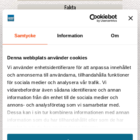
Fakta
Kombinationer
Prisblad
Samtycke
Information
Om
Denna webbplats använder cookies
Prisförslag
Vi använder enhetsidentifierare för att anpassa innehållet
och annonserna till användarna, tillhandahålla funktioner
Indikationspris
53 090 SEK
för sociala medier och analysera vår trafik. Vi
vidarebefordrar även sådana identifierare och annan
inklusive flygskatter och bränsletillägg
information från din enhet till de sociala medier och
Detta ingår i priset
annons- och analysföretag som vi samarbetar med.
9 hotellnätter
Dessa kan i sin tur kombinera informationen med annan
9 frukostar, 2 luncher, 2 middagar
information som du har tillhandahållit eller som de har
Flyg från Skandinavien t/r i ekonomiklass
samlat in när du har använt deras tjänster.
2 inrikesflygningar
Transfers och utflykter enligt program