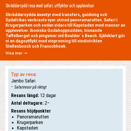
Skräddarsydd resa med safari, utflykter och upplevelser
Skräddarsydda äventyr med transfers, guidning och
Sydafrikas vackraste vyer utmed panoramarutten. Safari i
Krugerparken och sedan vidare till Kapstaden med massor av
upplevelser. Ikoniska Godahoppsudden, hisnande
Taffelberget och pingviner vid Boulder´s Beach. Självklart gör
ni en dagsutflykt med vinprovning till vindistrikten
Stellenbosch och Franschhoek.
Visa mer ->
Typ av resa:
Jambo Safari
Safariresor på riktigt
Resans längd:
12 dagar
Antal deltagare:
2–
Resans höjdpunkter
Panoramarutten
Krugerparken
Kapstaden