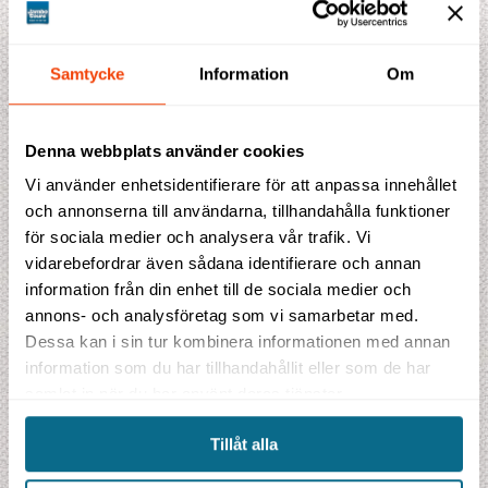
Prisförslag
Samtycke
Information
Om
Indikationspris
54 850 SEK
Denna webbplats använder cookies
inklusive flygskatter och bränsletillägg
Vi använder enhetsidentifierare för att anpassa innehållet
och annonserna till användarna, tillhandahålla funktioner
Detta ingår i priset
för sociala medier och analysera vår trafik. Vi
Flyg till Muskat t/r i ekonomiklass
VIP ankomst service
vidarebefordrar även sådana identifierare och annan
90 min massage
information från din enhet till de sociala medier och
Dhow kryssning vid solnedgången
annons- och analysföretag som vi samarbetar med.
2 nätter på The Chedi Muscat i Serai Room inklusive frukost
Dessa kan i sin tur kombinera informationen med annan
2 nätter på Private Perfect Journeys Glamping inklusive frukost
information som du har tillhandahållit eller som de har
2 nätter på Alila Jabal Akhdar i Mountain View Room inklusive frukost
6 frukostar
samlat in när du har använt deras tjänster.
1 lunch
2 middagar
Tillåt alla
2 picknickluncher
Utflykter och transporter med egen privatchaufför enligt program