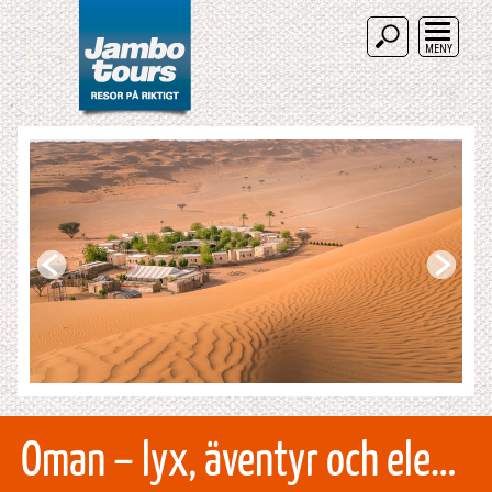
MENY
Oman – lyx, äventyr och elegans