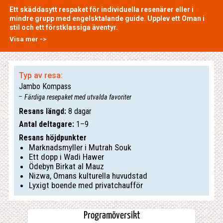
Ett skäddasytt respaket för individuella resenärer eller i
mindre grupp med engelsktalande guide. Upplev ett Oman i
stil och ett förstklassiga äventyr.
Visa mer ->
Typ av resa:
Jambo Kompass
Färdiga resepaket med utvalda favoriter
Resans längd:
8 dagar
Antal deltagare:
1–9
Resans höjdpunkter
Marknadsmyller i Mutrah Souk
Ett dopp i Wadi Hawer
Ödebyn Birkat al Mauz
Nizwa, Omans kulturella huvudstad
Lyxigt boende med privatchaufför
Programöversikt