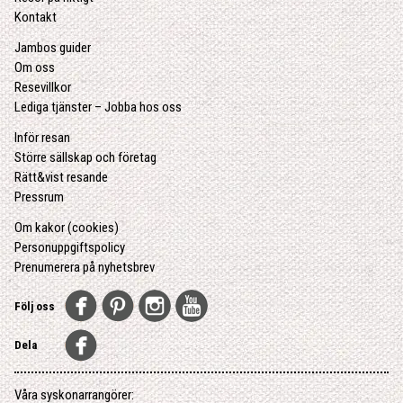
Kontakt
Jambos guider
Om oss
Resevillkor
Lediga tjänster – Jobba hos oss
Inför resan
Större sällskap och företag
Rätt&vist resande
Pressrum
Om kakor (cookies)
Personuppgiftspolicy
Prenumerera på nyhetsbrev
Följ oss
Dela
Våra syskonarrangörer: