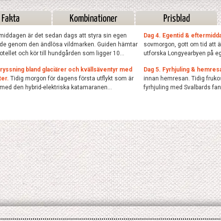
Fakta
Kombinationer
Prisblad
middagen är det sedan dags att styra sin egen
Dag 4. Egentid & eftermidd
de genom den ändlösa vildmarken. Guiden hämtar
sovmorgon, gott om tid att ä
otellet och kör till hundgården som ligger 10...
utforska Longyearbyen på eg
Kryssning bland glaciärer och kvällsäventyr med
Dag 5. Fyrhjuling & hemres
er.
Tidig morgon för dagens första utflykt som är
innan hemresan. Tidig fruko
med den hybrid-elektriska katamaranen...
fyrhjuling med Svalbards fant