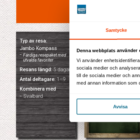
Samtycke
Typ av resa:
Resans
Jambo Kompass
Denna webbplats använder 
höjdpunkter
Färdiga resepaket med
utvalda favoriter
Vi använder enhetsidentifierar
sociala medier och analysera 
Resans längd:
5 dagar
Kvällstur med
till de sociala medier och a
Antal deltagare:
1–9
hundsläde
med annan information som du 
Midnattsolen
Kombinera med
Kryssning bland
Svalbard
glaciärer
Avvisa
Snöskoteräventyr
Lunnefåglar