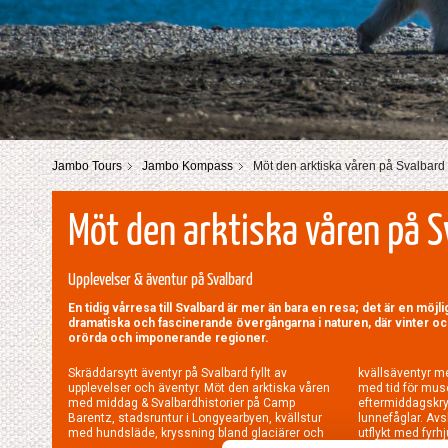
Jambo Tours
Jambo Kompass
Möt den arktiska våren på Svalbard
Möt den arktiska våren på S
Upplevelser & äventur på Svalbard
En tidig vårresa till Svalbard är mer än bara en resa; det är en möjl
dramatiska och fascinerande övergångarna i naturen, där vinter oc
orörda och imponerande regioner.
Skräddarsytt äventyr på Svalbard fyllt av
kvällsäventyr med snöskoter. En ledig förmiddag
upplevelser och äventyr. Möt den arktiska våren
med tid för muséer och sovmorgon följt av
med middag & Svalbardhistorier på Camp
eftermiddagskryssning för att spana efter
Barentz, stadsruntur i Longyearbyen, kvällstur
lunnefåglar. Avsluta resan med en kul och cool
med hundsläde, kryssning bland glaciärer och
utflykt med fyr