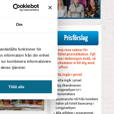
XClose
Om
Prisförslag
andahålla funktioner för
Denna resa saknar för
tillfället prisindikation. Fyll
n information från din enhet
gärna i bokningen ändå, så
 tur kombinera informationen
återkommer vi till dig med
en offert.
deras tjänster.
Detta ingår i priset
Detta ingår i priset:
Flyg Skandinavien -
Tillåt alla
Longyearbyen t/r i
ekonomiklass
Busstransfer till/från hotellet4
nätter på hotell Basecamp i
Longyearbyen
Alla utflykter i programmet -