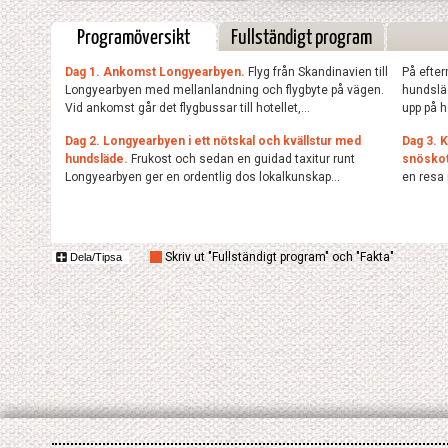
Programöversikt
Fullständigt program
Dag 1. Ankomst Longyearbyen.
Flyg från Skandinavien till
På efter
Longyearbyen med mellanlandning och flygbyte på vägen.
hundslä
Vid ankomst går det flygbussar till hotellet,...
upp på h
Dag 2. Longyearbyen i ett nötskal och kvällstur med
Dag 3. 
hundsläde.
Frukost och sedan en guidad taxitur runt
snöskot
Longyearbyen ger en ordentlig dos lokalkunskap...
en resa 
Skriv ut "Fullständigt program" och "Fakta"
Dela/Tipsa