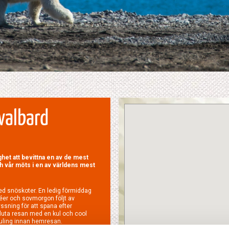
valbard
ighet att bevittna en av de mest
h vår möts i en av världens mest
hjuling innan hemresan.