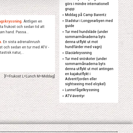
görs i mindre internationell
grupp:
Middag på Camp Barentz
Stadstur i Longyearbyen med
agskryssning.
Äntligen en
guide
ta frukost och sedan tid att
Tur med hundsläde (under
en hand. Passa...
sommarmånaderna byts
denna utflykt ut mot
a.
En sista adrenalinrush
hundfärder med vagn)
st och sedan en tur med ATV -
astisk natur,...
Glaciärkryssning
Tur med snöskoter (under
sommarmånaderna byts
denna utflykt ut mot antingen
en kajakutflykt i
[F=Frukost L=Lunch M=Middag]
Adventfjorden eller
sightseeing med elcykel)
Lunnefågelkryssning
ATV-äventyr