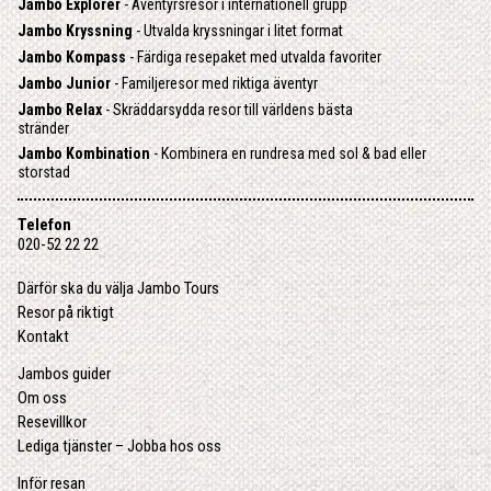
Jambo Explorer
- Äventyrsresor i internationell grupp
Jambo Kryssning
- Utvalda kryssningar i litet format
Jambo Kompass
- Färdiga resepaket med utvalda favoriter
Jambo Junior
- Familjeresor med riktiga äventyr
Jambo Relax
- Skräddarsydda resor till världens bästa
stränder
Jambo Kombination
- Kombinera en rundresa med sol & bad eller
storstad
Telefon
020-52 22 22
Därför ska du välja Jambo Tours
Resor på riktigt
Kontakt
Jambos guider
Om oss
Resevillkor
Lediga tjänster – Jobba hos oss
Inför resan