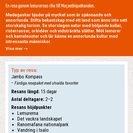
En resa genom lemurernas rike till Moçambiquekanalen.
Madagaskar bjuder på mycket som är spännande och
annorlunda. Stifta bekantskap med ett land som ännu inte sett
storskalig turism. Se storslagen natur med böljande kullar,
risterrasser, orkidéer och vidsträckta slätter. Möt lemurer
och kameleonter och lär känna en annorlunda kultur med
intressanta människor.
Visa mer ->
Typ av resa:
Jambo Kompass
Färdiga resepaket med utvalda favoriter
Resans längd:
15 dagar
Antal deltagare:
2–2
Resans höjdpunkter
Lemurerna
Det vackra landskapet
Ranomafana nationalpark
Vandring i Isalo