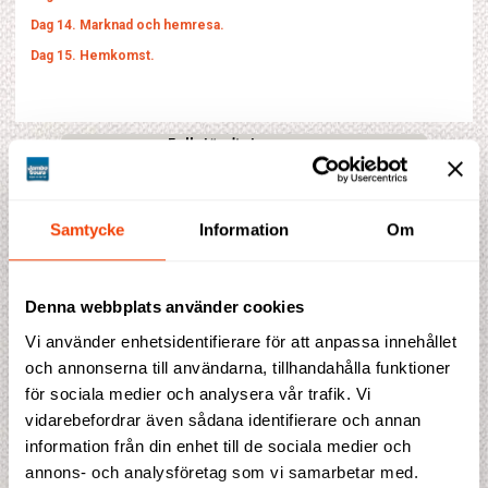
Dag 14. Marknad och hemresa.
Dag 15. Hemkomst.
Fullständigt program
Fakta
Samtycke
Information
Om
Kombinationer
Prisblad
Denna webbplats använder cookies
Vi använder enhetsidentifierare för att anpassa innehållet
och annonserna till användarna, tillhandahålla funktioner
Prisförslag
för sociala medier och analysera vår trafik. Vi
vidarebefordrar även sådana identifierare och annan
Denna resa saknar för tillfället prisindikation. Fyll gärna i
information från din enhet till de sociala medier och
bokningen ändå, så återkommer vi till dig med en offert.
annons- och analysföretag som vi samarbetar med.
Detta ingår i priset