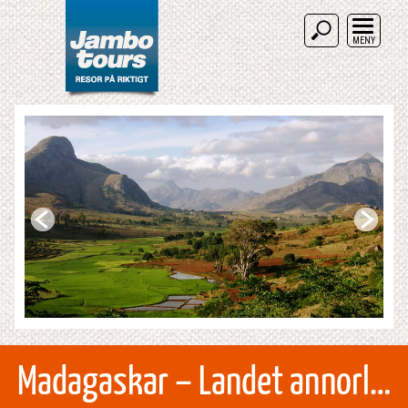
MENY
Madagaskar – Landet annorlunda