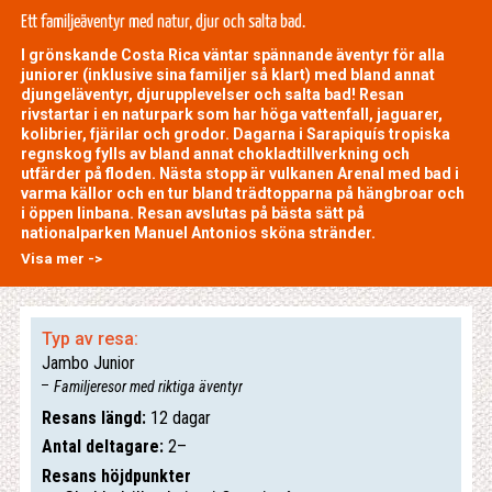
Ett familjeäventyr med natur, djur och salta bad.
I grönskande Costa Rica väntar spännande äventyr för alla
juniorer (inklusive sina familjer så klart) med bland annat
djungeläventyr, djurupplevelser och salta bad! Resan
rivstartar i en naturpark som har höga vattenfall, jaguarer,
kolibrier, fjärilar och grodor. Dagarna i Sarapiquís tropiska
regnskog fylls av bland annat chokladtillverkning och
utfärder på floden. Nästa stopp är vulkanen Arenal med bad i
varma källor och en tur bland trädtopparna på hängbroar och
i öppen linbana. Resan avslutas på bästa sätt på
nationalparken Manuel Antonios sköna stränder.
Visa mer ->
Typ av resa:
Jambo Junior
Familjeresor med riktiga äventyr
Resans längd:
12 dagar
Antal deltagare:
2–
Resans höjdpunkter