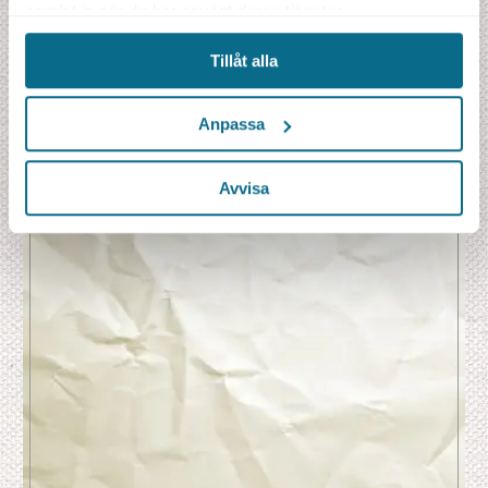
Alla entréer till nationalparker och utflykter som beskrivs i programmet
samlat in när du har använt deras tjänster.
Lokala engelsktalande guider
Flygbolagens skatter och bränsleavgifter f.n. 4 600 kr.
Tillåt alla
Anpassa
Djur & Natur
Sol & Bad
Äventyr
Avvisa