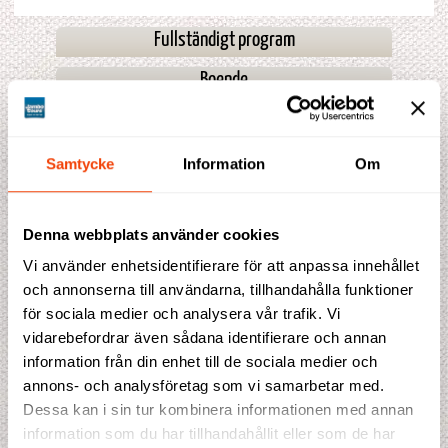
Fullständigt program
Boende
Fakta
Prisblad
Samtycke
Information
Om
Denna webbplats använder cookies
Prisförslag
Vi använder enhetsidentifierare för att anpassa innehållet
och annonserna till användarna, tillhandahålla funktioner
Denna resa saknar för tillfället prisindikation. Fyll gärna i
för sociala medier och analysera vår trafik. Vi
bokningen ändå, så återkommer vi till dig med en offert.
vidarebefordrar även sådana identifierare och annan
Detta ingår i priset
information från din enhet till de sociala medier och
10 hotellnätter ★★★
annons- och analysföretag som vi samarbetar med.
10 frukostar, 1 lunch
Dessa kan i sin tur kombinera informationen med annan
Flyg från Skandinavien i ekonomiklass
Transporter i bil eller minibuss (med luftkonditionering)
information som du har tillhandahållit eller som de har