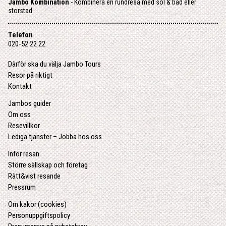
Jambo Kombination
- Kombinera en rundresa med sol & bad eller
storstad
Telefon
020-52 22 22
Därför ska du välja Jambo Tours
Resor på riktigt
Kontakt
Jambos guider
Om oss
Resevillkor
Lediga tjänster – Jobba hos oss
Inför resan
Större sällskap och företag
Rätt&vist resande
Pressrum
Om kakor (cookies)
Personuppgiftspolicy