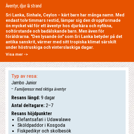
Äventyr, djur & strand
Sri Lanka, Sinhale, Ceylon – kärt barn har många namn. Med
endast tolv timmars restid, lämpar sig den droppformade
ön mycket väl för ett äventyr hos djurkära och nyfikna,
soltörstande och badälskande barn. Men även för
föräldrarna. "Den lysande ön" som Sri Lanka betyder på det
antika sanskrit, värmer med sitt tropiska klimat särskilt
under höstruskiga och vinterslaskiga dagar.
Visa mer ->
Typ av resa:
Jambo Junior
Familjeresor med riktiga äventyr
Resans längd:
9 dagar
Antal deltagare:
2–7
Resans höjdpunkter
Elefantsafari i Udawalawe
Sköldpaddor i Kosgoda
Fiskpedikyr och skolbesök