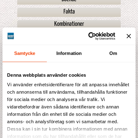
Fakta
Kombinationer
Prisblad
Samtycke
Information
Om
Prisförslag
Denna webbplats använder cookies
Denna resa saknar för tillfället prisindikation. Fyll gärna i
Vi använder enhetsidentifierare för att anpassa innehållet
bokningen ändå, så återkommer vi till dig med en offert.
och annonserna till användarna, tillhandahålla funktioner
Detta ingår i priset
för sociala medier och analysera vår trafik. Vi
6 hotellnätter ***+
vidarebefordrar även sådana identifierare och annan
6 frukostar
3 luncher
information från din enhet till de sociala medier och
6 middagar
annons- och analysföretag som vi samarbetar med.
En påfyllningsbar termosflaska för vatten
Dessa kan i sin tur kombinera informationen med annan
Flyg från Skandinavien i ekonomiklass
information som du har tillhandahållit eller som de har