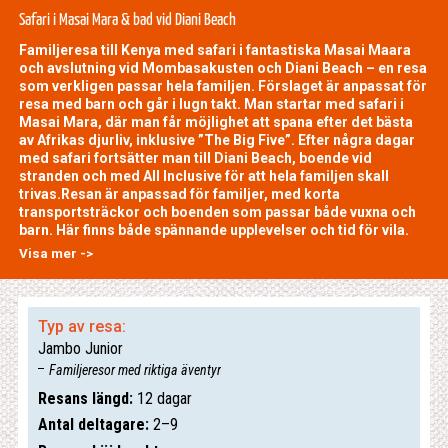
Safari i Masai Mara & bad vid Diani Beach
Familjeresa till Kenya med safari i fantastiska Masai Maara
och avslutning vid Mombasakusten och Diani Beach – en resa
som verkligen passar hela familjen. Förslaget är anpassat för
resa med barn och går i lugn takt. Man startar med safari i
Masai Mara, där man får möjlighet att spana efter det bästa
av Afrikas djurliv, inklusive ”The Big Five”. Efter några dagar
med safari fortsätter man till Diani Beach, boende vid
stranden och med All Inclusive för att hela familjen skall
trivas.Resan är anpassad för familjer, med korta
transportsträckor och boenden som passar både vuxna och
barn. Här finns både spännande upplevelser och tid för vila.
Visa mer ->
Typ av resa:
Jambo Junior
Familjeresor med riktiga äventyr
Resans längd:
12 dagar
Antal deltagare:
2–9