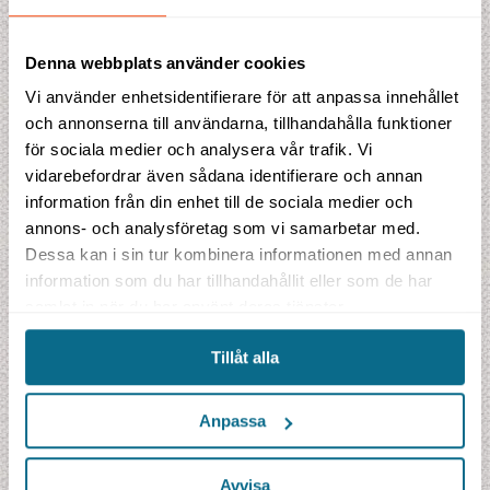
Fullständigt program
Denna webbplats använder cookies
Fakta
Vi använder enhetsidentifierare för att anpassa innehållet
Prisblad
och annonserna till användarna, tillhandahålla funktioner
för sociala medier och analysera vår trafik. Vi
vidarebefordrar även sådana identifierare och annan
information från din enhet till de sociala medier och
Prisförslag
annons- och analysföretag som vi samarbetar med.
Dessa kan i sin tur kombinera informationen med annan
Denna resa saknar för tillfället prisindikation. Fyll gärna i
information som du har tillhandahållit eller som de har
bokningen ändå, så återkommer vi till dig med en offert.
samlat in när du har använt deras tjänster.
Tillåt alla
Anpassa
Avvisa