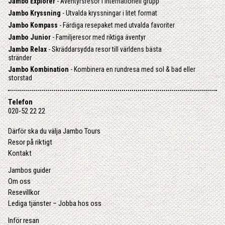
Jambo Explorer
- Äventyrsresor i internationell grupp
Jambo Kryssning
- Utvalda kryssningar i litet format
Jambo Kompass
- Färdiga resepaket med utvalda favoriter
Jambo Junior
- Familjeresor med riktiga äventyr
Jambo Relax
- Skräddarsydda resor till världens bästa
stränder
Jambo Kombination
- Kombinera en rundresa med sol & bad eller
storstad
Telefon
020-52 22 22
Därför ska du välja Jambo Tours
Resor på riktigt
Kontakt
Jambos guider
Om oss
Resevillkor
Lediga tjänster – Jobba hos oss
Inför resan