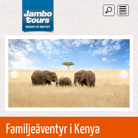
MENY
Familjeäventyr i Kenya