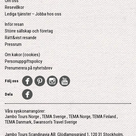
Om oss
Resevillkor
Lediga tjänster – Jobba hos oss
Inför resan
Större sällskap och företag
Rätt&vist resande
Pressrum
Om kakor (cookies)
Personuppgiftspolicy
Prenumerera på nyhetsbrev
Följ oss
Dela
Våra syskonarrangörer:
Jambo Tours Norge
,
TEMA Sverige
,
TEMA Norge
,
TEMA Finland
,
TEMA Danmark
,
Swanson’s Travel Sverige
Jambo Tours Scandinavia AB. Glödlampsgränd 1, 120 31 Stockholm,