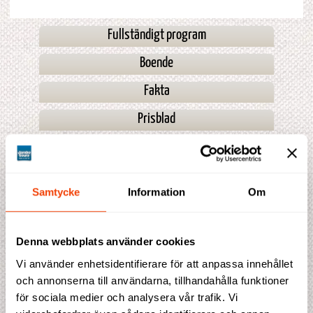
Fullständigt program
Boende
Fakta
Prisblad
Avresedatum
Samtycke
Information
Om
Avresor 2027
02 mar
* Få platser kvar
Denna webbplats använder cookies
** En plats kvar
Vi använder enhetsidentifierare för att anpassa innehållet
Boka din resa
och annonserna till användarna, tillhandahålla funktioner
för sociala medier och analysera vår trafik. Vi