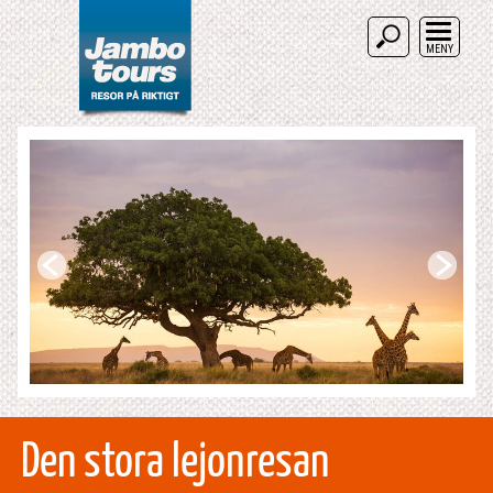
MENY
Den stora lejonresan