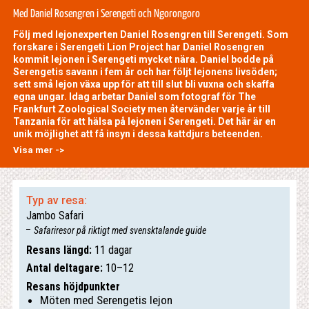
Med Daniel Rosengren i Serengeti och Ngorongoro
Följ med lejonexperten Daniel Rosengren till Serengeti. Som
forskare i Serengeti Lion Project har Daniel Rosengren
kommit lejonen i Serengeti mycket nära. Daniel bodde på
Serengetis savann i fem år och har följt lejonens livsöden;
sett små lejon växa upp för att till slut bli vuxna och skaffa
egna ungar. Idag arbetar Daniel som fotograf för The
Frankfurt Zoological Society men återvänder varje år till
Tanzania för att hälsa på lejonen i Serengeti. Det här är en
unik möjlighet att få insyn i dessa kattdjurs beteenden.
Visa mer ->
Typ av resa:
Jambo Safari
Safariresor på riktigt med svensktalande guide
Resans längd:
11 dagar
Antal deltagare:
10–12
Resans höjdpunkter
Möten med Serengetis lejon