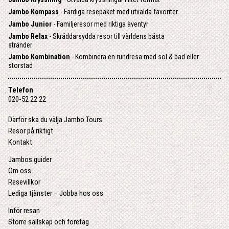
Jambo Kompass
- Färdiga resepaket med utvalda favoriter
Jambo Junior
- Familjeresor med riktiga äventyr
Jambo Relax
- Skräddarsydda resor till världens bästa
stränder
Jambo Kombination
- Kombinera en rundresa med sol & bad eller
storstad
Telefon
020-52 22 22
Därför ska du välja Jambo Tours
Resor på riktigt
Kontakt
Jambos guider
Om oss
Resevillkor
Lediga tjänster – Jobba hos oss
Inför resan
Större sällskap och företag