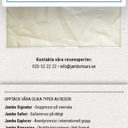
Kontakta våra reseexperter:
020-52 22 22 •
info@jambotours.se
UPPTÄCK VÅRA OLIKA TYPER AV RESOR:
Jambo Signatur
- Gruppresor på svenska
Jambo Safari
- Safariresor på riktigt
Jambo Explorer
- Äventyrsresor i internationell grupp
Jambo Kryssning
- Utvalda kryssningar i litet format