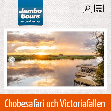
MENY
Chobesafari och Victoriafallen