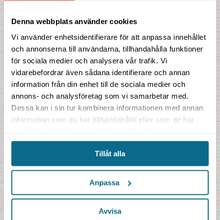
Prisförslag
Denna webbplats använder cookies
Vi använder enhetsidentifierare för att anpassa innehållet
Indikationspris
och annonserna till användarna, tillhandahålla funktioner
34 890 SEK
för sociala medier och analysera vår trafik. Vi
inklusive flygskatter och bränsletillägg
vidarebefordrar även sådana identifierare och annan
Detta ingår i priset
information från din enhet till de sociala medier och
4 safarilodgenätter Boende i Luxury Safari eller River room
annons- och analysföretag som vi samarbetar med.
4 frukostar, 4 middagar
Dessa kan i sin tur kombinera informationen med annan
Flyg från Skandinavien t/r i ekonomiklass
information som du har tillhandahållit eller som de har
Aktiviteter enligt program med engelsktalande guide.
samlat in när du har använt deras tjänster.
Tillåt alla
Anpassa
Avvisa