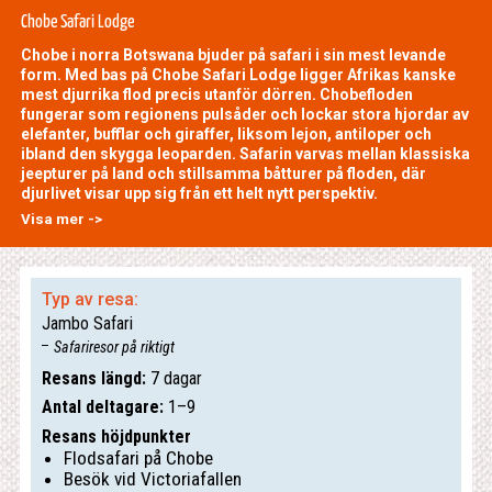
Chobe Safari Lodge
Chobe i norra Botswana bjuder på safari i sin mest levande
form. Med bas på Chobe Safari Lodge ligger Afrikas kanske
mest djurrika flod precis utanför dörren. Chobefloden
fungerar som regionens pulsåder och lockar stora hjordar av
elefanter, bufflar och giraffer, liksom lejon, antiloper och
ibland den skygga leoparden. Safarin varvas mellan klassiska
jeepturer på land och stillsamma båtturer på floden, där
djurlivet visar upp sig från ett helt nytt perspektiv.
Visa mer ->
Typ av resa:
Jambo Safari
Safariresor på riktigt
Resans längd:
7 dagar
Antal deltagare:
1–9
Resans höjdpunkter
Flodsafari på Chobe
Besök vid Victoriafallen