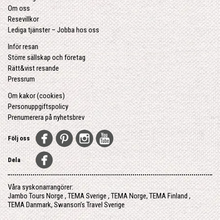
Om oss
Resevillkor
Lediga tjänster – Jobba hos oss
Inför resan
Större sällskap och företag
Rätt&vist resande
Pressrum
Om kakor (cookies)
Personuppgiftspolicy
Prenumerera på nyhetsbrev
Följ oss
Dela
Våra syskonarrangörer:
Jambo Tours Norge
,
TEMA Sverige
,
TEMA Norge
,
TEMA Finland
,
TEMA Danmark
,
Swanson’s Travel Sverige