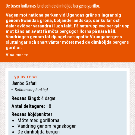
De tusen kullarnas land och de dimhöljda bergens gorillor.
Vägen mot nationalparken vid Ugandas gräns slingrar sig
genom Rwandas gröna, böljande landskap, där kullar och
dalar avlöser varandra i lugn takt. Få naturupplevelser går upp
mot känslan av att få möta bergsgorillorna på nära håll.
Vandringen genom tät djungel och uppför Virungabergens
sluttningar och snart väntar mötet med de dimhöljda bergens
gorillor.
Visa mer ->
Typ av resa:
Jambo Safari
Safariresor på riktigt
Resans längd:
4 dagar
Antal deltagare:
–8
Resans höjdpunkter
Möte med gorillorna
Vandring genom regnskogen
De dimhöljda bergen