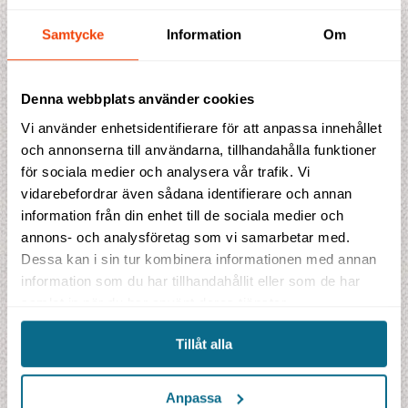
Prisförslag
Samtycke
Information
Om
Indikationspris
51 050 SEK
Denna webbplats använder cookies
inklusive flygskatter och bränsletillägg
Vi använder enhetsidentifierare för att anpassa innehållet
Detta ingår i priset
och annonserna till användarna, tillhandahålla funktioner
3 hotell/lodgenätter
för sociala medier och analysera vår trafik. Vi
3 frukostar, 2 luncher, 2 middagar
vidarebefordrar även sådana identifierare och annan
Flyg från Skandinavien i t/r i ekonomiklass
information från din enhet till de sociala medier och
Lokal engelsktalande guide/ranger
annons- och analysföretag som vi samarbetar med.
1 gorillatillstånd 1500 USD
Flygbolagets bränsletillägg, avgifter och skatter
Dessa kan i sin tur kombinera informationen med annan
information som du har tillhandahållit eller som de har
samlat in när du har använt deras tjänster.
Tillåt alla
Storstad
Djur
Natur
Anpassa