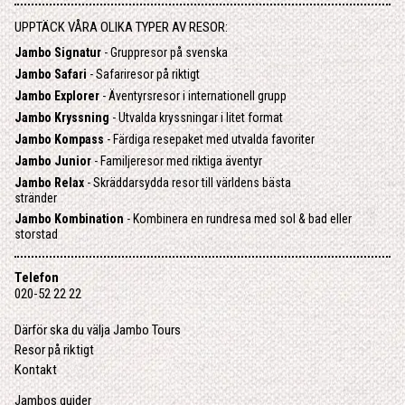
UPPTÄCK VÅRA OLIKA TYPER AV RESOR:
Jambo Signatur
- Gruppresor på svenska
Jambo Safari
- Safariresor på riktigt
Jambo Explorer
- Äventyrsresor i internationell grupp
Jambo Kryssning
- Utvalda kryssningar i litet format
Jambo Kompass
- Färdiga resepaket med utvalda favoriter
Jambo Junior
- Familjeresor med riktiga äventyr
Jambo Relax
- Skräddarsydda resor till världens bästa
stränder
Jambo Kombination
- Kombinera en rundresa med sol & bad eller
storstad
Telefon
020-52 22 22
Därför ska du välja Jambo Tours
Resor på riktigt
Kontakt
Jambos guider