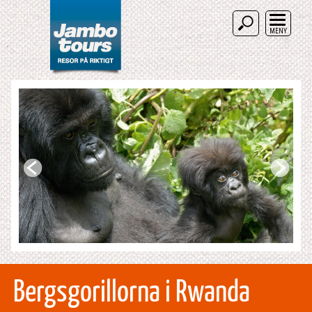
MENY
Bergsgorillorna i Rwanda