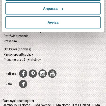
Jambos guider
Om oss
Anpassa
Resevillkor
Lediga tjänster – Jobba hos oss
Avvisa
Inför resan
Större sällskap och företag
Rätt&vist resande
Pressrum
Om kakor (cookies)
Personuppgiftspolicy
Prenumerera på nyhetsbrev
Följ oss
Dela
Våra syskonarrangörer:
Jambo Tours Norge
,
TEMA Sverige
,
TEMA Norge
,
TEMA Finland
,
TEMA