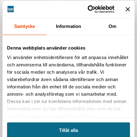
UPPTÄCK VÅRA OLIKA TYPER AV RESOR:
Jambo Signatur
- Gruppresor på svenska
Samtycke
Information
Om
Jambo Safari
- Safariresor på riktigt
Jambo Explorer
- Äventyrsresor i internationell grupp
Jambo Kryssning
- Utvalda kryssningar i litet format
Denna webbplats använder cookies
Jambo Kompass
- Färdiga resepaket med utvalda favoriter
Jambo Junior
- Familjeresor med riktiga äventyr
Vi använder enhetsidentifierare för att anpassa innehållet
Jambo Relax
- Skräddarsydda resor till världens bästa
och annonserna till användarna, tillhandahålla funktioner
stränder
för sociala medier och analysera vår trafik. Vi
Jambo Kombination
- Kombinera en rundresa med sol & bad eller
vidarebefordrar även sådana identifierare och annan
storstad
information från din enhet till de sociala medier och
annons- och analysföretag som vi samarbetar med.
Telefon
Dessa kan i sin tur kombinera informationen med annan
020-52 22 22
information som du har tillhandahållit eller som de har
Därför ska du välja Jambo Tours
samlat in när du har använt deras tjänster.
Resor på riktigt
Kontakt
Tillåt alla