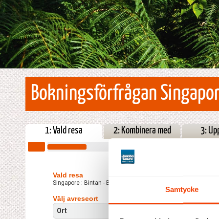
Bokningsförfrågan Singapore
1: Vald resa
2: Kombinera med
3: Up
Vald resa
Singapore : Bintan - Banyan Tree Bintan
Samtycke
Välj avreseort
Ort