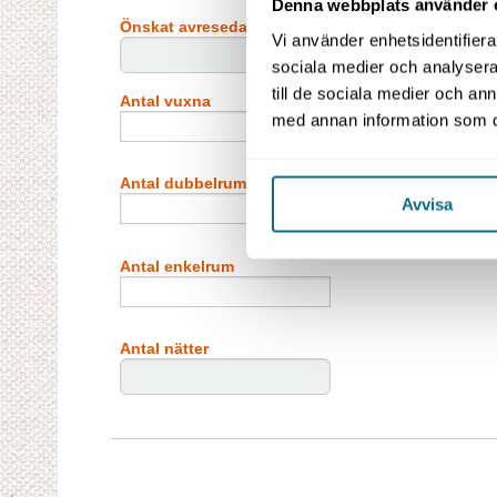
Denna webbplats använder 
Önskat avresedatum
Vi använder enhetsidentifierar
sociala medier och analysera 
till de sociala medier och a
Antal vuxna
Antal barn (2–11 år)
med annan information som du 
Antal dubbelrum
Antal barn i extrab
Avvisa
Antal enkelrum
Antal nätter