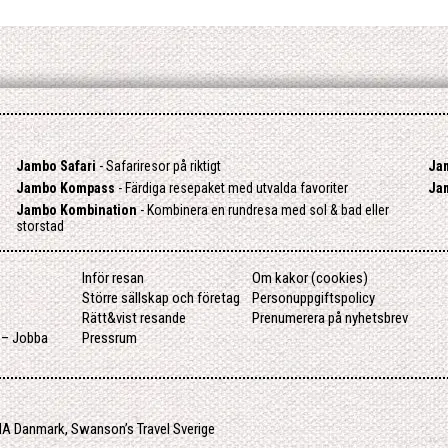
Jambo Safari
- Safariresor på riktigt
Ja
Jambo Kompass
- Färdiga resepaket med utvalda favoriter
Ja
Jambo Kombination
- Kombinera en rundresa med sol & bad eller
storstad
Inför resan
Om kakor (cookies)
Större sällskap och företag
Personuppgiftspolicy
Rätt&vist resande
Prenumerera på nyhetsbrev
r – Jobba
Pressrum
A Danmark
,
Swanson’s Travel Sverige