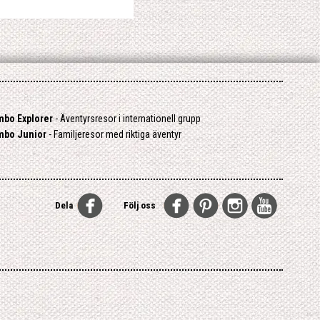
mbo Explorer
- Äventyrsresor i internationell grupp
mbo Junior
- Familjeresor med riktiga äventyr
Dela
Följ oss