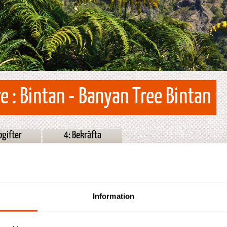
 : Bintan - Banyan Tree Bintan
pgifter
4: Bekräfta
Information