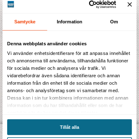
Antal enkelrum
Samtycke
Information
Om
Antal nätter
Denna webbplats använder cookies
Vi använder enhetsidentifierare för att anpassa innehållet
och annonserna till användarna, tillhandahålla funktioner
för sociala medier och analysera vår trafik. Vi
vidarebefordrar även sådana identifierare och annan
information från din enhet till de sociala medier och
annons- och analysföretag som vi samarbetar med.
Dessa kan i sin tur kombinera informationen med annan
information som du har tillhandahållit eller som de har
samlat in när du har använt deras tjänster.
Tillåt alla