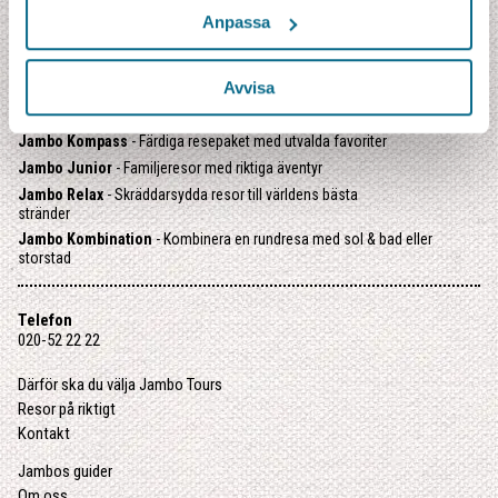
UPPTÄCK VÅRA OLIKA TYPER AV RESOR:
Anpassa
Jambo Signatur
- Gruppresor på svenska
Jambo Safari
- Safariresor på riktigt
Avvisa
Jambo Explorer
- Äventyrsresor i internationell grupp
Jambo Kryssning
- Utvalda kryssningar i litet format
Jambo Kompass
- Färdiga resepaket med utvalda favoriter
Jambo Junior
- Familjeresor med riktiga äventyr
Jambo Relax
- Skräddarsydda resor till världens bästa
stränder
Jambo Kombination
- Kombinera en rundresa med sol & bad eller
storstad
Telefon
020-52 22 22
Därför ska du välja Jambo Tours
Resor på riktigt
Kontakt
Jambos guider
Om oss