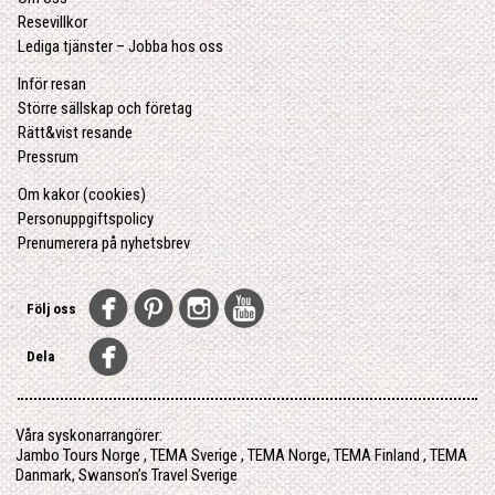
Resevillkor
Lediga tjänster – Jobba hos oss
Inför resan
Större sällskap och företag
Rätt&vist resande
Pressrum
Om kakor (cookies)
Personuppgiftspolicy
Prenumerera på nyhetsbrev
Följ oss
Dela
Våra syskonarrangörer:
Jambo Tours Norge
,
TEMA Sverige
,
TEMA Norge
,
TEMA Finland
,
TEMA
Danmark
,
Swanson’s Travel Sverige