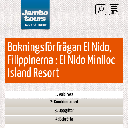
MENY
Bokningsförfrågan El Nido,
Filippinerna : El Nido Miniloc
Island Resort
1: Vald resa
2: Kombinera med
3: Uppgifter
4: Bekräfta