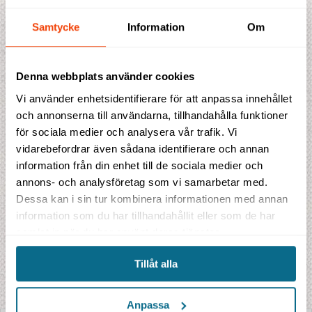
Jan
26
-
7
5
Samtycke
Information
Om
Feb
28
-
7
6
Mar
27
-
7
9
Apr
25
-
7
14
Denna webbplats använder cookies
Maj
22
-
6
9
Jun
21
-
6
3
Vi använder enhetsidentifierare för att anpassa innehållet
Jul
20
-
6
1
och annonserna till användarna, tillhandahålla funktioner
Aug
22
-
6
1
för sociala medier och analysera vår trafik. Vi
Sep
24
-
8
1
vidarebefordrar även sådana identifierare och annan
Okt
26
-
9
2
information från din enhet till de sociala medier och
Nov
27
-
8
7
annons- och analysföretag som vi samarbetar med.
Dec
27
-
7
8
Dessa kan i sin tur kombinera informationen med annan
information som du har tillhandahållit eller som de har
L =
Temperatur luften
V =
Temperatur vatten
samlat in när du har använt deras tjänster.
S =
Soltimmar per dag
R =
Regndagar per månad
Tillåt alla
Visa mer temperaturdata
Anpassa