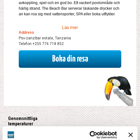
avkoppling, spel och en god bo. Ett vackert poolområde och
härlig strand. The Beach Bar serverar läskande drycker och
an kan roa sig med vattensporter, SPA eller boka utflykter.
Läs mer
Address
Psv-zanzibar estate, Tanzania
Telefon +255 776 718 852
Boka din resa
Genomsnittliga
temperaturer
Arusha
L°
V°
S
R