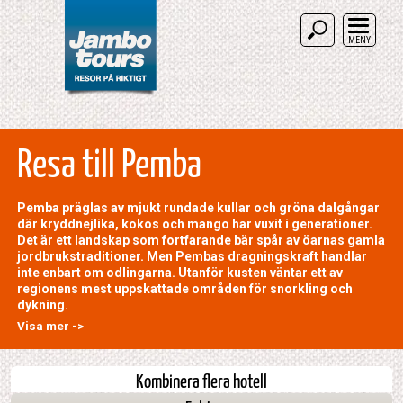
MENY
Resa till Pemba
Pemba präglas av mjukt rundade kullar och gröna dalgångar
där kryddnejlika, kokos och mango har vuxit i generationer.
Det är ett landskap som fortfarande bär spår av öarnas gamla
jordbrukstraditioner. Men Pembas dragningskraft handlar
inte enbart om odlingarna. Utanför kusten väntar ett av
regionens mest uppskattade områden för snorkling och
dykning.
Visa mer ->
Kombinera flera hotell