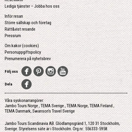
Lediga tjänster – Jobba hos oss
Inför resan
Större sällskap och företag
Rätt&vist resande
Pressrum
Om kakor (cookies)
Personuppgiftspolicy
Prenumerera på nyhetsbrev
Följ oss
Dela
Våra syskonarrangörer:
Jambo Tours Norge
,
TEMA Sverige
,
TEMA Norge
,
TEMA Finland
,
TEMA Danmark
,
Swanson’s Travel Sverige
Jambo Tours Scandinavia AB. Glödlampsgränd 1, 120 31 Stockholm,
Sverige. Styrelsens säte är i Stockholm. Org.nr.: 556333-5958.