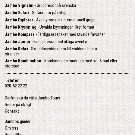
Jambo Signatur
- Gruppresor på svenska
Jambo Safari
- Safariresor på riktigt
Jambo Explorer
- Äventyrsresor i internationell grupp
Jambo Kryssning
- Utvalda kryssningar i litet format
Jambo Kompass
- Färdiga resepaket med utvalda favoriter
Jambo Junior
- Familjeresor med riktiga äventyr
Jambo Relax
- Skräddarsydda resor till världens bästa
stränder
Jambo Kombination
- Kombinera en rundresa med sol & bad eller
storstad
Telefon
020-52 22 22
Därför ska du välja Jambo Tours
Resor på riktigt
Kontakt
Jambos guider
Om oss
Resevillkor