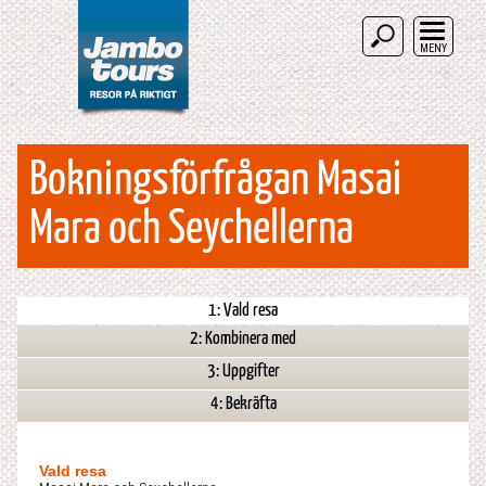
MENY
Bokningsförfrågan Masai
Mara och Seychellerna
1: Vald resa
2: Kombinera med
3: Uppgifter
4: Bekräfta
Vald resa