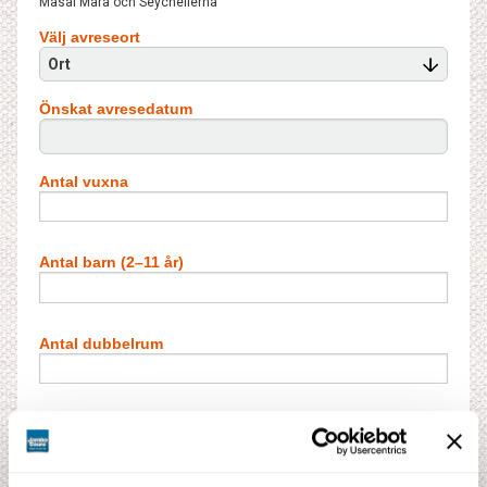
Masai Mara och Seychellerna
Välj avreseort
Ort
Önskat avresedatum
Antal vuxna
Antal barn (2–11 år)
Antal dubbelrum
Antal barn i extrabädd**