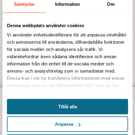
Samtycke
Information
Om
Antal enkelrum
Denna webbplats använder cookies
Vi använder enhetsidentifierare för att anpassa innehållet
och annonserna till användarna, tillhandahålla funktioner
för sociala medier och analysera vår trafik. Vi
vidarebefordrar även sådana identifierare och annan
information från din enhet till de sociala medier och
annons- och analysföretag som vi samarbetar med.
Dessa kan i sin tur kombinera informationen med annan
information som du har tillhandahållit eller som de har
samlat in när du har använt deras tjänster.
UPPTÄCK VÅRA OLIKA TYPER AV RESOR:
Tillåt alla
Jambo Signatur
- Gruppresor på svenska
Jambo Safari
- Safariresor på riktigt
Anpassa
Jambo Explorer
- Äventyrsresor i internationell grupp
Jambo Kryssning
- Utvalda kryssningar i litet format