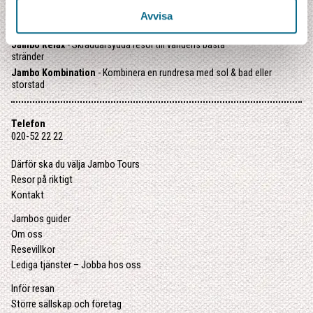
Jambo Kompass
- Färdiga resepaket med utvalda favoriter
Avvisa
Jambo Junior
- Familjeresor med riktiga äventyr
Jambo Relax
- Skräddarsydda resor till världens bästa
stränder
Jambo Kombination
- Kombinera en rundresa med sol & bad eller
storstad
Telefon
020-52 22 22
Därför ska du välja Jambo Tours
Resor på riktigt
Kontakt
Jambos guider
Om oss
Resevillkor
Lediga tjänster – Jobba hos oss
Inför resan
Större sällskap och företag