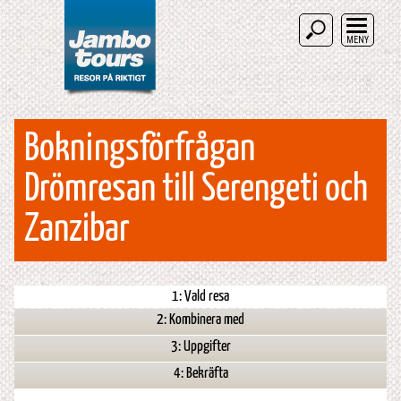
MENY
Bokningsförfrågan
Drömresan till Serengeti och
Zanzibar
1: Vald resa
2: Kombinera med
3: Uppgifter
4: Bekräfta