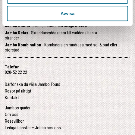
Jambo Explorer
- Äventyrsresor i internationell grupp
Jambo Kryssning
- Utvalda kryssningar i litet format
Avvisa
Jambo Kompass
- Färdiga resepaket med utvalda favoriter
Jambo Junior
- Familjeresor med riktiga äventyr
Jambo Relax
- Skräddarsydda resor till världens bästa
stränder
Jambo Kombination
- Kombinera en rundresa med sol & bad eller
storstad
Telefon
020-52 22 22
Därför ska du välja Jambo Tours
Resor på riktigt
Kontakt
Jambos guider
Om oss
Resevillkor
Lediga tjänster – Jobba hos oss