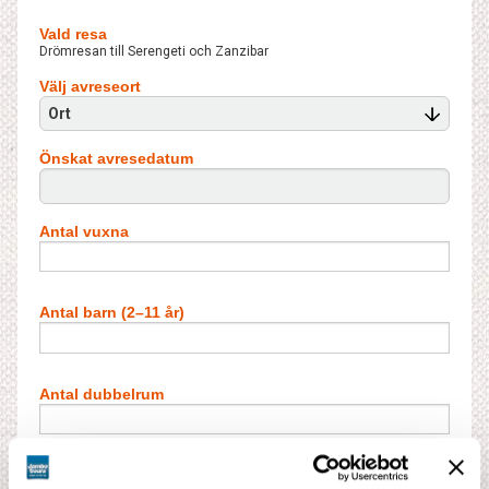
Vald resa
Drömresan till Serengeti och Zanzibar
Välj avreseort
Ort
Önskat avresedatum
Antal vuxna
Antal barn (2–11 år)
Antal dubbelrum
Antal barn i extrabädd**