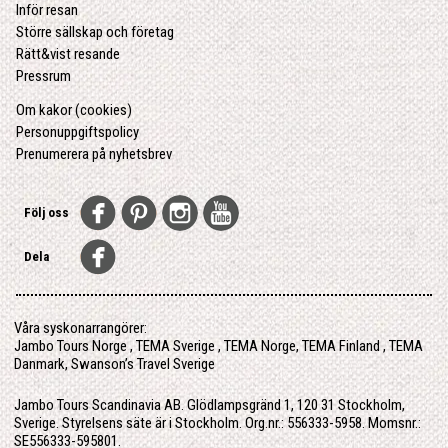
Inför resan
Större sällskap och företag
Rätt&vist resande
Pressrum
Om kakor (cookies)
Personuppgiftspolicy
Prenumerera på nyhetsbrev
Följ oss
Dela
Våra syskonarrangörer:
Jambo Tours Norge
,
TEMA Sverige
,
TEMA Norge
,
TEMA Finland
,
TEMA
Danmark
,
Swanson’s Travel Sverige
Jambo Tours Scandinavia AB. Glödlampsgränd 1, 120 31 Stockholm,
Sverige. Styrelsens säte är i Stockholm. Org.nr.: 556333-5958. Momsnr.:
SE556333-595801.