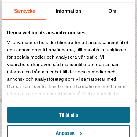
Samtycke
Information
Om
Antal enkelrum
Denna webbplats använder cookies
Vi använder enhetsidentifierare för att anpassa innehållet
och annonserna till användarna, tillhandahålla funktioner
för sociala medier och analysera vår trafik. Vi
vidarebefordrar även sådana identifierare och annan
information från din enhet till de sociala medier och
annons- och analysföretag som vi samarbetar med.
Dessa kan i sin tur kombinera informationen med annan
information som du har tillhandahållit eller som de har
samlat in när du har använt deras tjänster.
Tillåt alla
UPPTÄCK VÅRA OLIKA TYPER AV RESOR:
Jambo Signatur
- Gruppresor på svenska
Anpassa
Jambo Safari
- Safariresor på riktigt