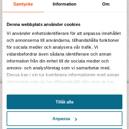
Samtycke
Information
Om
Antal enkelrum
Denna webbplats använder cookies
Vi använder enhetsidentifierare för att anpassa innehållet
och annonserna till användarna, tillhandahålla funktioner
för sociala medier och analysera vår trafik. Vi
vidarebefordrar även sådana identifierare och annan
information från din enhet till de sociala medier och
annons- och analysföretag som vi samarbetar med.
Dessa kan i sin tur kombinera informationen med annan
information som du har tillhandahållit eller som de har
samlat in när du har använt deras tjänster.
UPPTÄCK VÅRA OLIKA TYPER AV RESOR:
Tillåt alla
Jambo Signatur
- Gruppresor på svenska
Jambo Safari
- Safariresor på riktigt
Anpassa
Jambo Explorer
- Äventyrsresor i internationell grupp
Jambo Kryssning
- Utvalda kryssningar i litet format