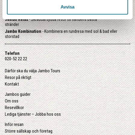
Jambo Kompass
- Färdiga resepaket med utvalda favoriter
Avvisa
Jambo Junior
- Familjeresor med riktiga äventyr
Jambo Relax
- Skräddarsydda resor till världens bästa
stränder
Jambo Kombination
- Kombinera en rundresa med sol & bad eller
storstad
Telefon
020-52 22 22
Därför ska du välja Jambo Tours
Resor på riktigt
Kontakt
Jambos guider
Om oss
Resevillkor
Lediga tjänster – Jobba hos oss
Inför resan
Större sällskap och företag