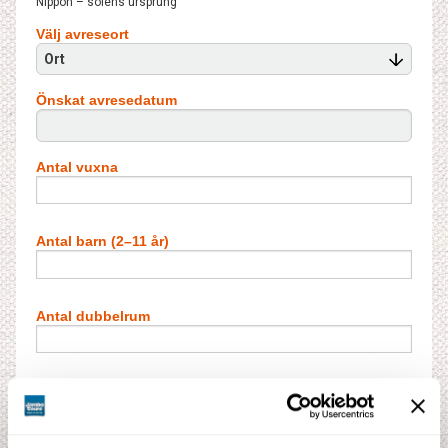
Nippon – solens ursprung
Välj avreseort
Ort
Önskat avresedatum
Antal vuxna
Antal barn (2–11 år)
Antal dubbelrum
Antal barn i extrabädd**