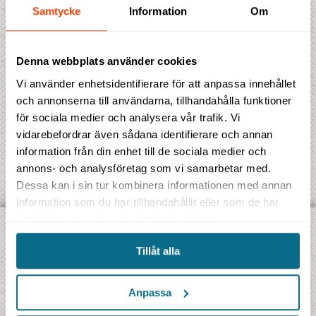
Samtycke
Information
Om
**Max två barn i extrabädd per dubbelrum
Denna webbplats använder cookies
Vi använder enhetsidentifierare för att anpassa innehållet
och annonserna till användarna, tillhandahålla funktioner
för sociala medier och analysera vår trafik. Vi
vidarebefordrar även sådana identifierare och annan
information från din enhet till de sociala medier och
annons- och analysföretag som vi samarbetar med.
Dessa kan i sin tur kombinera informationen med annan
information som du har tillhandahållit eller som de har
samlat in när du har använt deras tjänster.
UPPTÄCK VÅRA OLIKA TYPER AV RESOR:
Tillåt alla
Jambo Signatur
- Gruppresor på svenska
Jambo Safari
- Safariresor på riktigt
Anpassa
Jambo Explorer
- Äventyrsresor i internationell grupp
Jambo Kryssning
- Utvalda kryssningar i litet format