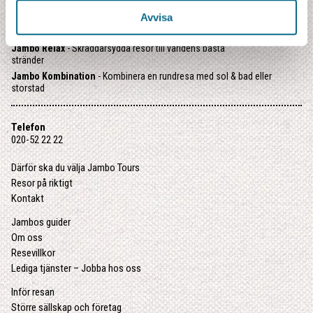
Jambo Kompass
- Färdiga resepaket med utvalda favoriter
Avvisa
Jambo Junior
- Familjeresor med riktiga äventyr
Jambo Relax
- Skräddarsydda resor till världens bästa
stränder
Jambo Kombination
- Kombinera en rundresa med sol & bad eller
storstad
Telefon
020-52 22 22
Därför ska du välja Jambo Tours
Resor på riktigt
Kontakt
Jambos guider
Om oss
Resevillkor
Lediga tjänster – Jobba hos oss
Inför resan
Större sällskap och företag