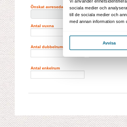
Vi använder enhetsidentifierar
Önskat avresedatum
sociala medier och analysera 
till de sociala medier och a
med annan information som du 
Antal vuxna
Antal barn (2–11 år)
Avvisa
Antal dubbelrum
Antal barn i extrab
Antal enkelrum