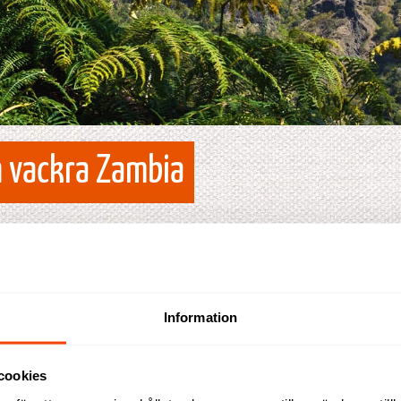
h vackra Zambia
pgifter
4: Bekräfta
Information
cookies