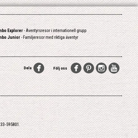
mbo Explorer
- Äventyrsresor i internationell grupp
mbo Junior
- Familjeresor med riktiga äventyr
Dela
Följ oss
333-595801.