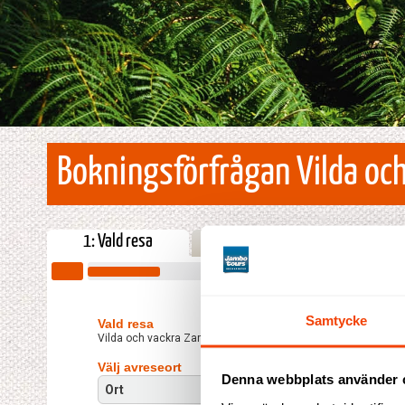
Bokningsförfrågan Vilda oc
1: Vald resa
2: Kombinera med
3: Up
Samtycke
Vald resa
Vilda och vackra Zambia
Välj avreseort
Denna webbplats använder 
Ort