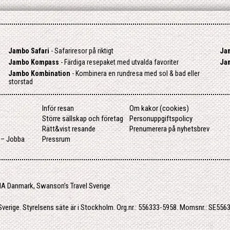
Jambo Safari
- Safariresor på riktigt
Ja
Jambo Kompass
- Färdiga resepaket med utvalda favoriter
Ja
Jambo Kombination
- Kombinera en rundresa med sol & bad eller
storstad
Inför resan
Om kakor (cookies)
Större sällskap och företag
Personuppgiftspolicy
Rätt&vist resande
Prenumerera på nyhetsbrev
r – Jobba
Pressrum
A Danmark
,
Swanson’s Travel Sverige
erige. Styrelsens säte är i Stockholm. Org.nr.: 556333-5958. Momsnr.: SE556