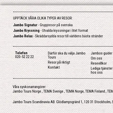
UPPTÄCK VÅRA OLIKA TYPER AV RESOR:
Jambo Signatur
- Gruppresor på svenska
Jambo Kryssning
- Utvalda kryssningar i litet format
Jambo Relax
- Skräddarsydda resor till världens bästa stränder
Telefon
Därför ska du välja Jambo
Jambos guider
020-52 22 22
Tours
Om oss
Resor på riktigt
Resevillkor
Kontakt
Lediga tjänste
hos oss
Våra syskonarrangörer:
Jambo Tours Norge
,
TEMA Sverige
,
TEMA Norge
,
TEMA Finland
,
TEM
Jambo Tours Scandinavia AB. Glödlampsgränd 1, 120 31 Stockholm, Sv